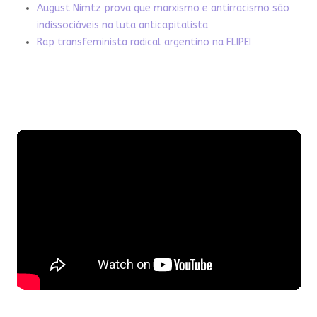
August Nimtz prova que marxismo e antirracismo são
indissociáveis na luta anticapitalista
Rap transfeminista radical argentino na FLIPEI