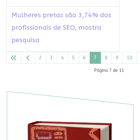
Mulheres pretas são 3,74% dos
profissionais de SEO, mostra
pesquisa
2
3
4
5
6
7
8
9
10
Página 7 de 11