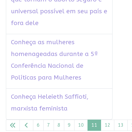
universal possível em seu país e
fora dele
Conheça as mulheres
homenageadas durante a 5ª
Conferência Nacional de
Políticas para Mulheres
Conheça Heleieth Saffioti,
marxista feminista
6
7
8
9
10
11
12
13