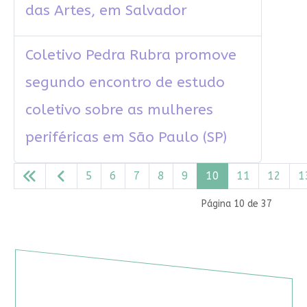
das Artes, em Salvador
Coletivo Pedra Rubra promove
segundo encontro de estudo
coletivo sobre as mulheres
periféricas em São Paulo (SP)
5
6
7
8
9
10
11
12
1
Página 10 de 37