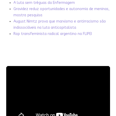
A luta sem tréguas da Enfermagem
Gravidez reduz oportunidades e autonomia de meninas,
mostra pesquisa
August Nimtz prova que marxismo e antirracismo são
indissociáveis na luta anticapitalista
Rap transfeminista radical argentino na FLIPEI