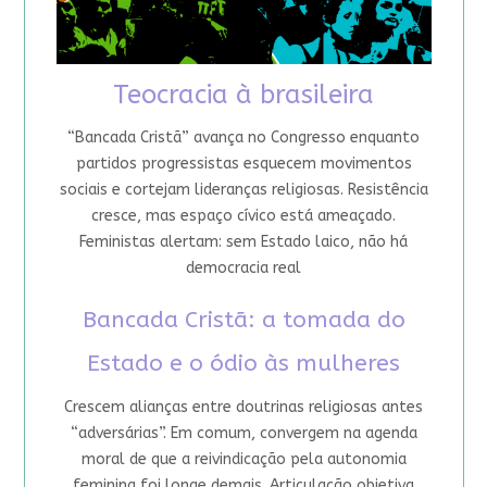
Teocracia à brasileira
“Bancada Cristã” avança no Congresso enquanto
partidos progressistas esquecem movimentos
sociais e cortejam lideranças religiosas. Resistência
cresce, mas espaço cívico está ameaçado.
Feministas alertam: sem Estado laico, não há
democracia real
Bancada Cristã: a tomada do
Estado e o ódio às mulheres
Crescem alianças entre doutrinas religiosas antes
“adversárias”. Em comum, convergem na agenda
moral de que a reivindicação pela autonomia
feminina foi longe demais. Articulação objetiva