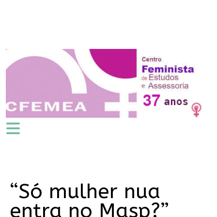
“Só mulher nua
entra no Masp?”