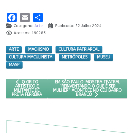
Facebook
Email
Share
Categoria:
Arte
Publicado: 22 Julho 2024
Acessos: 190285
ARTE
MACHISMO
CULTURA PATRIARCAL
CULTURA MACULINISTA
METRÓPOLES
MUSEU
MASP
ARTIGO ANTERIOR: O GRITO ARTÍSTICO E MILITANTE DE PRETA
PRÓXIMO ARTIGO: EM SÃO PAULO: MOST
EM SÃO PAULO: MOSTRA TEATRAL
O GRITO
“REINVENTANDO O QUE É SER
ARTÍSTICO E
MULHER” ACONTECE NO CEU BARRO
MILITANTE DE
PRETA FERREIRA
BRANCO