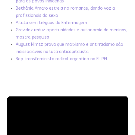
para os povos indígenas
Bethânia Amaro estreia no romance, dando voz a
profissionais do sexo
A luta sem tréguas da Enfermagem
Gravidez reduz oportunidades e autonomia de meninas,
mostra pesquisa
August Nimtz prova que marxismo e antirracismo são
indissociáveis na luta anticapitalista
Rap transfeminista radical argentino na FLIPEI