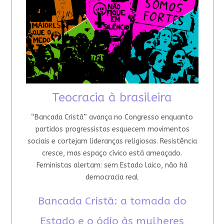
Teocracia à brasileira
“Bancada Cristã” avança no Congresso enquanto
partidos progressistas esquecem movimentos
sociais e cortejam lideranças religiosas. Resistência
cresce, mas espaço cívico está ameaçado.
Feministas alertam: sem Estado laico, não há
democracia real
Bancada Cristã: a tomada do
Estado e o ódio às mulheres