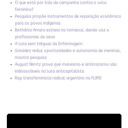
O que está por trás da campanha contra o voto
feminino?
Pesquisa propõe instrumentos de reparação econômica
para os povos indígenas
Bethânia Amaro estreia no romance, dando voz a
profissionais do sexo
A luta sem tréguas da Enfermagem
Gravidez reduz oportunidades e autonomia de meninas,
mostra pesquisa
August Nimtz prova que marxismo e antirracismo são
indissociáveis na luta anticapitalista
Rap transfeminista radical argentino na FLIPEI