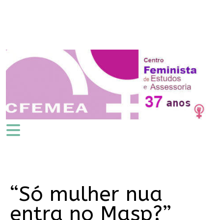
“Só mulher nua
entra no Masp?”