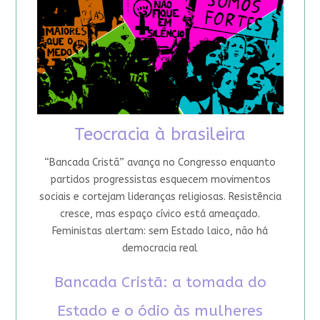
Teocracia à brasileira
“Bancada Cristã” avança no Congresso enquanto
partidos progressistas esquecem movimentos
sociais e cortejam lideranças religiosas. Resistência
cresce, mas espaço cívico está ameaçado.
Feministas alertam: sem Estado laico, não há
democracia real
Bancada Cristã: a tomada do
Estado e o ódio às mulheres