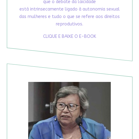
que o debate da laicidade
está intrinsecamente ligado à autonomia sexual
das mulheres e tudo o que se refere aos direitos
reprodutivos.
CLIQUE E BAIXE O E-BOOK