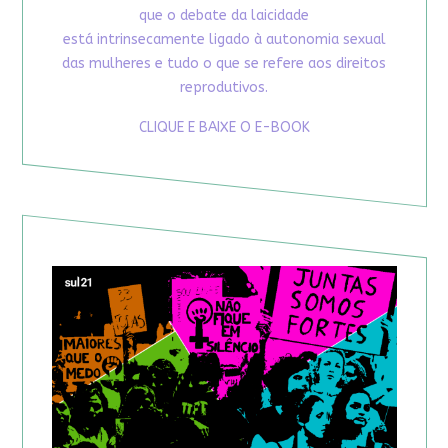
que o debate da laicidade
está intrinsecamente ligado à autonomia sexual
das mulheres e tudo o que se refere aos direitos
reprodutivos.
CLIQUE E BAIXE O E-BOOK