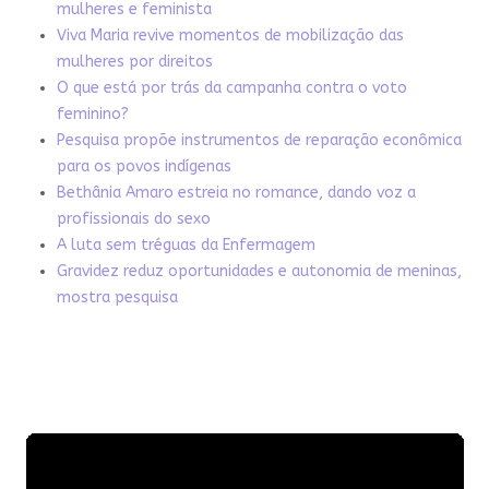
mulheres e feminista
Viva Maria revive momentos de mobilização das
mulheres por direitos
O que está por trás da campanha contra o voto
feminino?
Pesquisa propõe instrumentos de reparação econômica
para os povos indígenas
Bethânia Amaro estreia no romance, dando voz a
profissionais do sexo
A luta sem tréguas da Enfermagem
Gravidez reduz oportunidades e autonomia de meninas,
mostra pesquisa