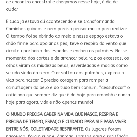
de encontro ancestral e chegamos nesse hoje, é dia de
cuidar.
E tudo já estava ali acontecendo e se transformando.
Caminhos guiados e nem precisa pensar muito para realizar.
O tempo foi se abrindo ao meio e nesse espaço estava o
chão firme para apoiar os pés, teve o respiro do vento que
circulou por baixo das espadas e encheu os pulmões. Nesse
momento dos cortes e de arrancar pela raiz os excessos, os
olhos viram as miudezas belas, esverdeadas e macias como
veludo vindo da terra. O ar soltou dos pulmões, expirou a
vida para nascer. É preciso coragem para romper a
camuflagem do belo e do tudo bem comum, “dessufocar” o
cotidiano que sempre diz que é de hoje para amanhã e nunca
hoje para agora, vida e não apenas mundo!
O MUNDO PRECISA CABER NA VIDA QUE NASCE, RESPIRA E
PRECISA DE TEMPO, ESPAÇO E CUIDADO PARA SI E PARA VIVER
ENTRE NÓS, COLETIVIDADE RESPIRANTE.
Os lugares foram
nascendo, foram suor e lágrimas, sorrisos para a satisfação