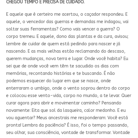
CHEGOU TEMPO E PRECISA DE CUIDADO.
E aquele que é certeiro me acertou, o caçador respondeu. E
aquele, o vencedor das guerras e demandas me indagou, vai
soltar suas ferramentas? Como vais vencer a guerra? O
corpo tremeu. E aquele, dono das plantas e da cura, avisou;
lembre de cuidar de quem está pedindo para nascer e já
nascendo. E as mais velhas estão reclamando do descaso,
querem mudanças, nova terra e lugar. Onde você habita? Eu
sei que de onde você vem têm te sacudido os dias com
memórias, recontando histórias e te buscando. É não
podemos esquecer do lugar em que se nasce, onde
enterraram o umbigo, onde o vento soprou dentro do corpo
e colocou esse vento-vida, corpo no mundo, a te levar. Quer
curar agora para abrir e movimentar caminho? Pensando
novamente: Eita que sol da lasqueira, calor medonho. E eu
vou aguentar? Meus ancestrais me responderam: Você está
pronta! Lembra da paciência? É isso, foi o tempo passando,
seu olhar, sua consciência, vontade de transformar. Vontade