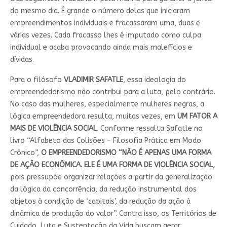
do mesmo dia. É grande o número delas que iniciaram
empreendimentos individuais e fracassaram uma, duas e
várias vezes. Cada fracasso lhes é imputado como culpa
individual e acaba provocando ainda mais malefícios e
dívidas.
Para o filósofo
VLADIMIR SAFATLE
, essa ideologia do
empreendedorismo não contribui para a luta, pelo contrário.
No caso das mulheres, especialmente mulheres negras, a
lógica empreendedora resulta, muitas vezes, em
UM FATOR A
MAIS DE VIOLÊNCIA SOCIAL
. Conforme ressalta Safatle no
livro “Alfabeto das Colisões – Filosofia Prática em Modo
Crônico”,
O EMPREENDEDORISMO “NÃO É APENAS UMA FORMA
DE AÇÃO ECONÔMICA. ELE É UMA FORMA DE VIOLÊNCIA SOCIAL,
pois pressupõe organizar relações a partir da generalização
da lógica da concorrência, da redução instrumental dos
objetos à condição de ‘capitais’, da redução da ação à
dinâmica de produção do valor”. Contra isso, os Territórios de
Cuidado, Luta e Sustentação da Vida buscam gerar