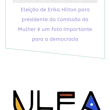
Eleição de Erika Hilton para
presidente da Comissão da
Mulher é um fato importante
para a democracia