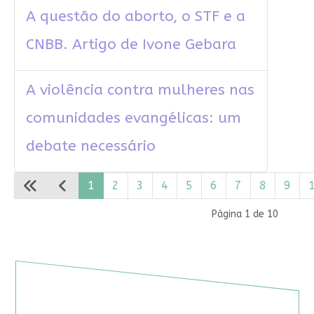
A questão do aborto, o STF e a
CNBB. Artigo de Ivone Gebara
A violência contra mulheres nas
comunidades evangélicas: um
debate necessário
1
2
3
4
5
6
7
8
9
Página 1 de 10