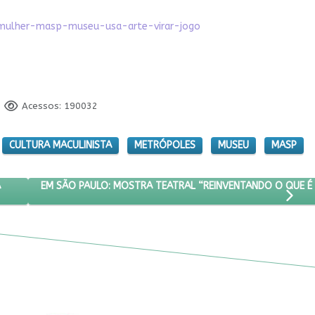
mulher-masp-museu-usa-arte-virar-jogo
Acessos: 190032
CULTURA MACULINISTA
METRÓPOLES
MUSEU
MASP
TANTE DE PRETA FERREIRA
PRÓXIMO ARTIGO: EM SÃO PAULO: MOSTRA TEATRAL “REIN
EM SÃO PAULO: MOSTRA TEATRAL “REINVENTANDO O QUE É
A