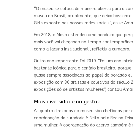
“O museu se coloca de maneira aberta para a com
museu no Brasil, atualmente, que deixa bastante 
Girls exposto nas nossas redes sociais”, disse Am
Em 2018, o Masp estendeu uma bandeira que pergu
mais você vai chegando no tempo contemporâneo, 
como a lacuna institucional”, refletiu a curadora.
Outro ano importante foi 2019. “Foi um ano intei
bastante icônica para o cenário brasileiro, porqu
quase sempre associados ao papel do bordado e,
exposição com 30 artistas e coletivos do século 
exposições só de artistas mulheres”, contou Ama
Mais diversidade na gestão
As quatro diretorias do museu são chefiadas por d
coordenação da curadoria é feita pela Regina Tei
uma mulher. A coordenação do acervo também é f