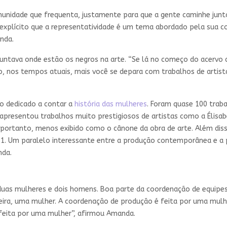
unidade que frequenta, justamente para que a gente caminhe junto
explícito que a representatividade é um tema abordado pela sua co
anda.
ntava onde estão os negros na arte. “Se lá no começo do acervo a
nos tempos atuais, mais você se depara com trabalhos de artistas
ro dedicado a contar a
história das mulheres
. Foram quase 100 trab
e apresentou trabalhos muito prestigiosos de artistas como a Élisa
 portanto, menos exibido como o cânone da obra de arte. Além di
21. Um paralelo interessante entre a produção contemporânea e a 
nda.
uas mulheres e dois homens. Boa parte da coordenação de equipes é 
xeira, uma mulher. A coordenação de produção é feita por uma mul
eita por uma mulher”, afirmou Amanda.