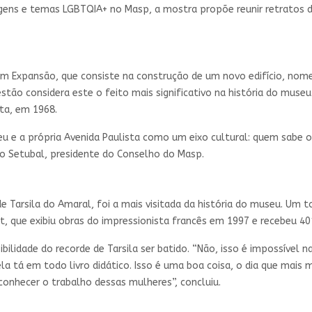
gens e temas LGBTQIA+ no Masp, a mostra propõe reunir retratos d
 Expansão, que consiste na construção de um novo edifício, nome
tão considera este o feito mais significativo na história do museu 
sta, em 1968.
u e a própria Avenida Paulista como um eixo cultural: quem sabe o 
do Setubal, presidente do Conselho do Masp.
e Tarsila do Amaral, foi a mais visitada da história do museu. Um 
, que exibiu obras do impressionista francês em 1997 e recebeu 40
lidade do recorde de Tarsila ser batido. “Não, isso é impossível na 
ela tá em todo livro didático. Isso é uma boa coisa, o dia que mais 
onhecer o trabalho dessas mulheres”, concluiu.