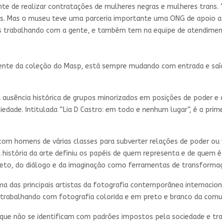
e de realizar contratações de mulheres negras e mulheres trans.
s. Mas o museu teve uma parceria importante uma ONG de apoio a 
s trabalhando com a gente, e também tem na equipe de atendimento
ente da coleção do Masp, está sempre mudando com entrada e saí
ausência histórica de grupos minorizados em posições de poder e 
ade. Intitulada “Lia D Castro: em todo e nenhum lugar”, é a prime
m homens de várias classes para subverter relações de poder ou vi
a história da arte definiu os papéis de quem representa e de quem 
 afeto, do diálogo e da imaginação como ferramentas de transformaç
ma das principais artistas da fotografia contemporânea internaciona
m trabalhando com fotografia colorida e em preto e branco da comun
que não se identificam com padrões impostos pela sociedade e tr