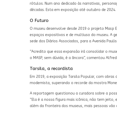
rótulos. Num ano dedicado às narrativas, persona
décadas. Esta em exposição até outubro de 2024.
O Futuro
O museu desenvolve desde 2019 o projeto Masp Em
espaços expositivos e de multiuso do museu. A ges
sede dos Diários Associados, para a Avenida Pauli
“Acredito que essa expansão irá consolidar o muse
o MASP, sem dúvida, é a âncora”, comentou Alfre
Tarsila, a recordista
Em 2019, a exposição Tarsila Popular, com obras d
modernista, superando o recorde da mostra Monet
A reportagem questionou a curadora sobre a possibi
“Ela é a nossa figura mais icônica, não tem jeito, 
além da fronteira dos museus, mais pessoas vão c