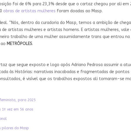
ição foi de 6% para 23,3% desde que o cartaz chegou por ali em 20
90
obras de artistas mulheres
foram doadas ao Masp.
al. “Nós, dentro da curadoria do Masp, temos a ambição de chega
 de artistas mulheres e artistas homens. E artistas mulheres, vale 
rimeiro trabalho de uma mulher assumidamente trans que entrou n
, ao
METRÓPOLES
.
taz que segue exposto e logo após Adriano Pedrosa assumir a atua
dicada às Histórias: narrativas inacabadas e fragmentadas de pontos
sultados, é visível que os trabalhos expostos ali tornaram-se mais 
feminista, para 2025
a 1ª vez em 56 anos
onal
s pilares do Masp