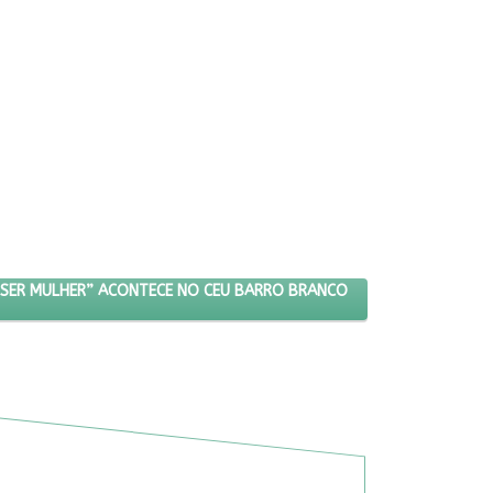
VENTANDO O QUE É SER MULHER” ACONTECE NO CEU BARRO BRANCO
 SER MULHER” ACONTECE NO CEU BARRO BRANCO