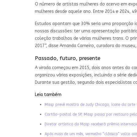
O número de artistas mulheres do acervo em expos
mulheres desde aquele ano. Entre 2014 e 2024, 4
Estudos apontam que 30% seria uma proporção ide
nossas discussões: ter uma apresentação paritária
coleção trabalhos de várias mulheres trans. O p
2017”, disse Amanda Carneiro, curadora do museu
Passado, futuro, presente
A virada começou em 2015, dois anos antes do car
organizou várias exposições, incluindo a série de
Durante sua gestão, segundo dois especialistas con
Leia também
Masp prevê mostra de Judy Chicago, ícone da arte 
Cartão-postal de SP, Masp passa por restauro pel
Diretor artístico do Masp receberá prêmio internaci
Após mais de um mês, vermelho “clássico” volta ao