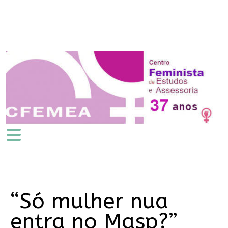
“Só mulher nua
entra no Masp?”