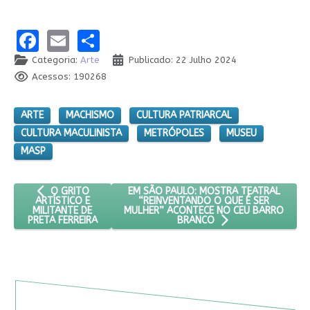
Facebook
Email
Share
Categoria:
Arte
Publicado: 22 Julho 2024
Acessos: 190268
ARTE
MACHISMO
CULTURA PATRIARCAL
CULTURA MACULINISTA
METRÓPOLES
MUSEU
MASP
ARTIGO ANTERIOR: O GRITO ARTÍSTICO E MILITANTE DE PRETA
PRÓXIMO ARTIGO: EM SÃO PAULO: MOST
EM SÃO PAULO: MOSTRA TEATRAL
O GRITO
“REINVENTANDO O QUE É SER
ARTÍSTICO E
MULHER” ACONTECE NO CEU BARRO
MILITANTE DE
PRETA FERREIRA
BRANCO