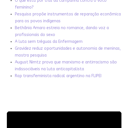
O que está por trás da campanha contra o voto
feminino?
Pesquisa propõe instrumentos de reparação econômica
para os povos indígenas
Bethânia Amaro estreia no romance, dando voz a
profissionais do sexo
A luta sem tréguas da Enfermagem
Gravidez reduz oportunidades e autonomia de meninas,
mostra pesquisa
August Nimtz prova que marxismo e antirracismo são
indissociáveis na luta anticapitalista
Rap transfeminista radical argentino na FLIPEI