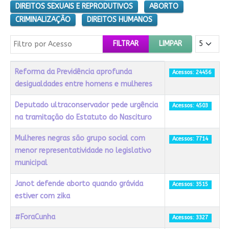
DIREITOS SEXUAIS E REPRODUTIVOS
ABORTO
CRIMINALIZAÇÃO
DIREITOS HUMANOS
Filtro por Acesso
Mostrar #
FILTRAR
LIMPAR
Título
Acessos
Reforma da Previdência aprofunda
Acessos: 24456
desigualdades entre homens e mulheres
Deputado ultraconservador pede urgência
Acessos: 4503
na tramitação do Estatuto do Nascituro
Mulheres negras são grupo social com
Acessos: 7714
menor representatividade no legislativo
municipal
Janot defende aborto quando grávida
Acessos: 3515
estiver com zika
#ForaCunha
Acessos: 3327