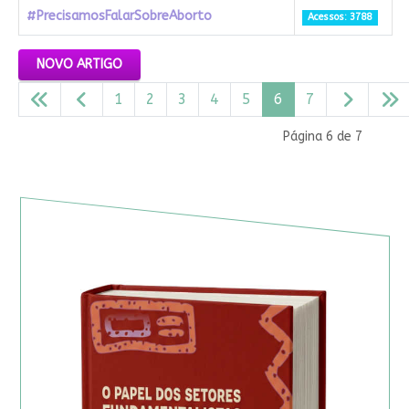
#PrecisamosFalarSobreAborto
Acessos: 3788
Artigos
NOVO ARTIGO
1
2
3
4
5
6
7
Página 6 de 7