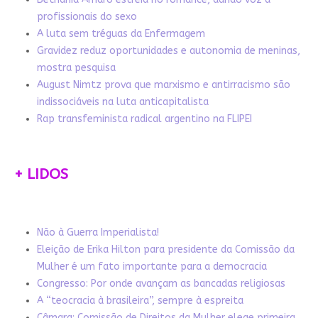
profissionais do sexo
A luta sem tréguas da Enfermagem
Gravidez reduz oportunidades e autonomia de meninas,
mostra pesquisa
August Nimtz prova que marxismo e antirracismo são
indissociáveis na luta anticapitalista
Rap transfeminista radical argentino na FLIPEI
+ LIDOS
Não à Guerra Imperialista!
Eleição de Erika Hilton para presidente da Comissão da
Mulher é um fato importante para a democracia
Congresso: Por onde avançam as bancadas religiosas
A “teocracia à brasileira”, sempre à espreita
Câmara: Comissão de Direitos da Mulher elege primeira