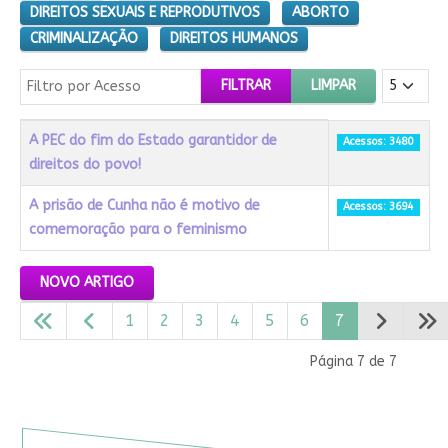
DIREITOS SEXUAIS E REPRODUTIVOS
ABORTO
CRIMINALIZAÇÃO
DIREITOS HUMANOS
Filtro por Acesso
Mostrar #
FILTRAR
LIMPAR
Título
Acessos
A PEC do fim do Estado garantidor de
Acessos: 3480
direitos do povo!
A prisão de Cunha não é motivo de
Acessos: 3694
comemoração para o feminismo
Artigos
NOVO ARTIGO
1
2
3
4
5
6
7
Página 7 de 7