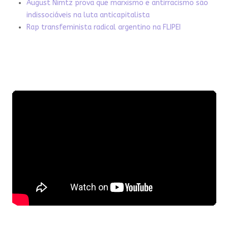
August Nimtz prova que marxismo e antirracismo são
indissociáveis na luta anticapitalista
Rap transfeminista radical argentino na FLIPEI