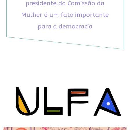
presidente da Comissão da
Mulher é um fato importante
para a democracia