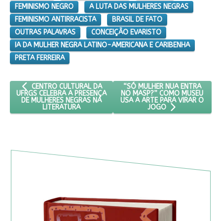
FEMINISMO NEGRO
A LUTA DAS MULHERES NEGRAS
FEMINISMO ANTIRRACISTA
BRASIL DE FATO
OUTRAS PALAVRAS
CONCEIÇÃO EVARISTO
IA DA MULHER NEGRA LATINO-AMERICANA E CARIBENHA
PRETA FERREIRA
ARTIGO ANTERIOR: CENTRO CULTURAL DA UFRGS CELEBRA A P
PRÓXIMO ARTIGO: “SÓ MULHE
“SÓ MULHER NUA ENTRA
CENTRO CULTURAL DA
NO MASP?” COMO MUSEU
UFRGS CELEBRA A PRESENÇA
USA A ARTE PARA VIRAR O
DE MULHERES NEGRAS NA
LITERATURA
JOGO