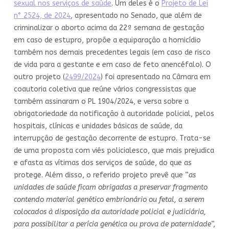
sexual nos serviços de saúde
. Um deles é o
Projeto de Lei
n° 2524, de 2024
, apresentado no Senado, que além de
criminalizar o aborto acima da 22ª semana de gestação
em caso de estupro, propõe a equiparação a homicídio
também nos demais precedentes legais (em caso de risco
de vida para a gestante e em caso de feto anencéfalo). O
outro projeto (
2499/2024
) foi apresentado na Câmara em
coautoria coletiva que reúne vários congressistas que
também assinaram o PL 1904/2024, e versa sobre a
obrigatoriedade da notificação à autoridade policial, pelos
hospitais, clínicas e unidades básicas de saúde, da
interrupção de gestação decorrente de estupro. Trata-se
de uma proposta com viés policialesco, que mais prejudica
e afasta as vítimas dos serviços de saúde, do que as
protege. Além disso, o referido projeto prevê que “
as
unidades de saúde ficam obrigadas a preservar fragmento
contendo material genético embrionário ou fetal, a serem
colocados à disposição da autoridade policial e judiciária,
para possibilitar a perícia genética ou prova de paternidade
”,