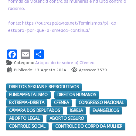
formas de violência contra as mulheres e na luta contra o
racismo.
fonte:
https://outraspalavras.net/feminismos/pl-do-
estupro-por-que-a-ameaca-continua/
Facebook
Email
Share
Categoria:
Artigos do (e sobre o) Cfemea
Publicado: 13 Agosto 2024
Acessos: 3579
DIREITOS SEXUAIS E REPRODUTIVOS
FUNDAMENTALISMO
DIREITOS HUMANOS
EXTREMA-DIREITA
CFEMEA
CONGRESSO NACIONAL
CÂMARA DOS DEPUTADOS
IGREJA
EVANGÉLICOS
ABORTO LEGAL
ABORTO SEGURO
CONTROLE SOCIAL
CONTROLE DO CORPO DA MULHER