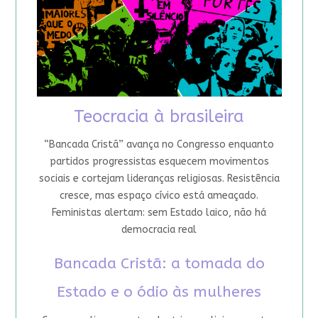
Teocracia à brasileira
“Bancada Cristã” avança no Congresso enquanto
partidos progressistas esquecem movimentos
sociais e cortejam lideranças religiosas. Resistência
cresce, mas espaço cívico está ameaçado.
Feministas alertam: sem Estado laico, não há
democracia real
Bancada Cristã: a tomada do
Estado e o ódio às mulheres