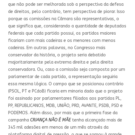
que não pode ser melhorada sob a perspectiva da defesa
de direitos, pelo contrário, tem perspectiva de piorar. Isso
porque as comissões na Câmara são representativas, o
que significa que, considerando a quantidade de deputados
federais que cada partido possui, os partidos maiores
ficariam com mais cadeiras e os menores com menos
cadeiras. Em outras palavras, no Congresso mais
conservador da história, o projeto seria debatido
majoritariamente pela extrema direita e pela direita
conservadora. Ou, caso a comissão seja composta por um
parlamentar de cada partido, a representação seguiria
essa mesma lógica. O campo que se posicionou contrário
(PSOL, PT e PCdoB) ficaria em minoria dado que o projeto
foi assinado por parlamentares filiados aos partidos PL,
PP, REPUBLICANOS, MDB, UNIÃO, PRD, AVANTE, PSDB, PSD e
PODEMOS. Além disso, por mais que a primeira fase da
campanha
CRIANÇA NÃO É MÃE
tenha alcançado mais de
345 mil adesões em menos de um mês através da
plataforma digital de pressão, o que se somou à grande