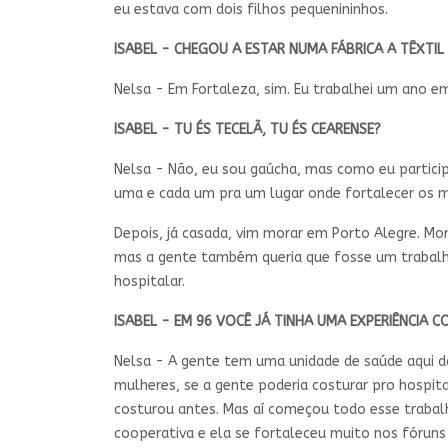
eu estava com dois filhos pequenininhos.
ISABEL - CHEGOU A ESTAR NUMA FÁBRICA A TÊXTI
Nelsa - Em Fortaleza, sim. Eu trabalhei um ano em 
ISABEL - TU ÉS TECELÃ, TU ÉS CEARENSE?
Nelsa - Não, eu sou gaúcha, mas como eu particip
uma e cada um pra um lugar onde fortalecer os 
Depois, já casada, vim morar em Porto Alegre. Mo
mas a gente também queria que fosse um trabalho
hospitalar.
ISABEL - EM 96 VOCÊ JÁ TINHA UMA EXPERIÊNCIA 
Nelsa - A gente tem uma unidade de saúde aqui da
mulheres, se a gente poderia costurar pro hospita
costurou antes. Mas aí começou todo esse trabalh
cooperativa e ela se fortaleceu muito nos fóruns 