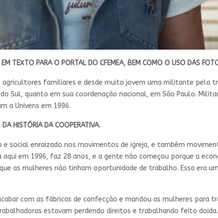
 EM TEXTO PARA O PORTAL DO CFEMEA, BEM COMO O USO DAS FOTO
de agricultores familiares e desde muito jovem uma militante pela
do Sul, quanto em sua coordenação nacional, em São Paulo. Militan
ram a Univens em 1996.
, DA HISTÓRIA DA COOPERATIVA.
o e social enraizado nos movimentos de igreja, e também movimento
a aqui em 1996, faz 28 anos, e a gente não começou porque a econo
que as mulheres não tinham oportunidade de trabalho. Essa era uma
acabar com as fábricas de confecção e mandou as mulheres para tr
 trabalhadoras estavam perdendo direitos e trabalhando feito doi