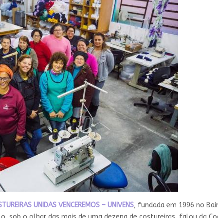
TUREIRAS UNIDAS VENCEREMOS – UNIVENS
, fundada em 1996 no Bairr
olo, sob o olhar das mais de uma dezena de costureiras, falou da C