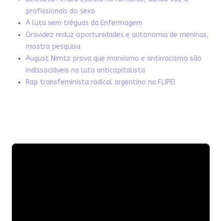
profissionais do sexo
A luta sem tréguas da Enfermagem
Gravidez reduz oportunidades e autonomia de meninas,
mostra pesquisa
August Nimtz prova que marxismo e antirracismo são
indissociáveis na luta anticapitalista
Rap transfeminista radical argentino na FLIPEI