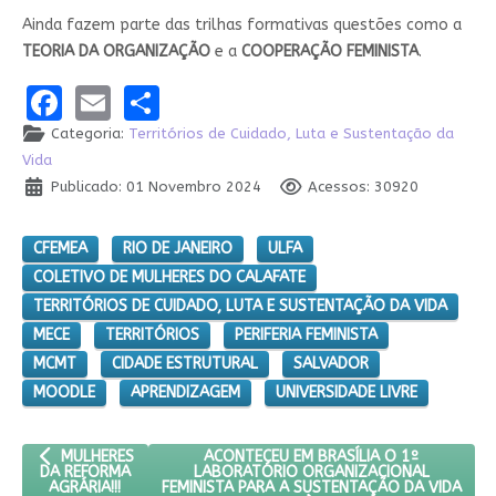
Ainda fazem parte das trilhas formativas questões como a
TEORIA DA ORGANIZAÇÃO
e a
COOPERAÇÃO FEMINISTA
.
Facebook
Email
Share
Categoria:
Territórios de Cuidado, Luta e Sustentação da
Vida
Publicado: 01 Novembro 2024
Acessos: 30920
CFEMEA
RIO DE JANEIRO
ULFA
COLETIVO DE MULHERES DO CALAFATE
TERRITÓRIOS DE CUIDADO, LUTA E SUSTENTAÇÃO DA VIDA
MECE
TERRITÓRIOS
PERIFERIA FEMINISTA
MCMT
CIDADE ESTRUTURAL
SALVADOR
MOODLE
APRENDIZAGEM
UNIVERSIDADE LIVRE
ARTIGO ANTERIOR: MULHERES DA REFORMA AGRÁRIA!!!
PRÓXIMO ARTIGO: ACONTECEU EM BRASÍ
ACONTECEU EM BRASÍLIA O 1º
MULHERES
LABORATÓRIO ORGANIZACIONAL
DA REFORMA
FEMINISTA PARA A SUSTENTAÇÃO DA VIDA
AGRÁRIA!!!