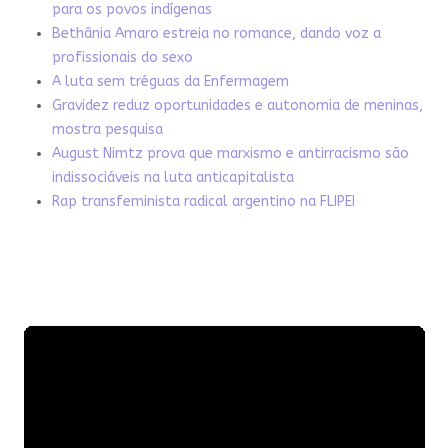
para os povos indígenas
Bethânia Amaro estreia no romance, dando voz a
profissionais do sexo
A luta sem tréguas da Enfermagem
Gravidez reduz oportunidades e autonomia de meninas,
mostra pesquisa
August Nimtz prova que marxismo e antirracismo são
indissociáveis na luta anticapitalista
Rap transfeminista radical argentino na FLIPEI