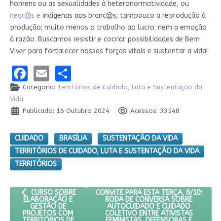
homens ou as sexualidades à heteronormatividade, ou
negr@s e
indígenas aos branc@s; tampouco a reprodução à
produção; muito menos o trabalho ao lucro; nem a emoção
à razão. Buscamos resistir e cocriar possibilidades de Bem
Viver para fortalecer nossas forças vitais e sustentar a vida!
Facebook
Email
Share
Categoria:
Territórios de Cuidado, Luta e Sustentação da
Vida
Publicado: 16 Outubro 2024
Acessos: 33548
CUIDADO
BRASÍLIA
SUSTENTAÇÃO DA VIDA
TERRITÓRIOS DE CUIDADO, LUTA E SUSTENTAÇÃO DA VIDA
TERRITÓRIOS
ARTIGO ANTERIOR: CURSO SOBRE ELABORAÇÃO E GESTÃO DE P
PRÓXIMO ARTIGO: CONVITE PARA ESTA 
CONVITE PARA ESTA TERÇA, 8/10:
CURSO SOBRE
RODA DE CONVERSA SOBRE
ELABORAÇÃO E
AUTOCUIDADO E CUIDADO
GESTÃO DE
COLETIVO ENTRE ATIVISTAS
PROJETOS COM
FEMINISTAS, DEFENSORAS E
TERRITÓRIOS DE