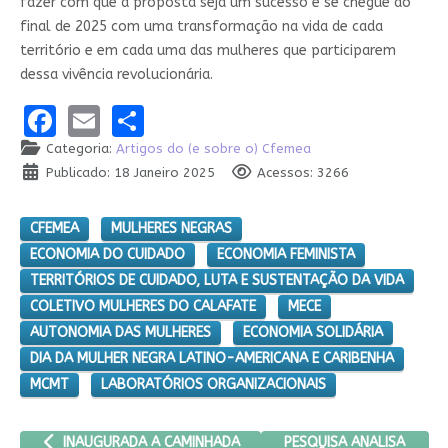
fazer com que a proposta seja um sucesso e se chegue ao
final de 2025 com uma transformação na vida de cada
território e em cada uma das mulheres que participarem
dessa vivência revolucionária.
Facebook
Email
Share
Categoria:
Artigos do (e sobre o) Cfemea
Publicado: 18 Janeiro 2025
Acessos: 3266
CFEMEA
MULHERES NEGRAS
ECONOMIA DO CUIDADO
ECONOMIA FEMINISTA
TERRITÓRIOS DE CUIDADO, LUTA E SUSTENTAÇÃO DA VIDA
COLETIVO MULHERES DO CALAFATE
MECE
AUTONOMIA DAS MULHERES
ECONOMIA SOLIDÁRIA
DIA DA MULHER NEGRA LATINO-AMERICANA E CARIBENHA
MCMT
LABORATÓRIOS ORGANIZACIONAIS
ARTIGO ANTERIOR: INAUGURADA A CAMINHADA DO CFEMEA E C
PRÓXIMO ARTIGO: PESQUI
PESQUISA ANALISA
INAUGURADA A CAMINHADA