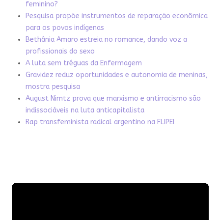
feminino?
Pesquisa propõe instrumentos de reparação econômica
para os povos indígenas
Bethânia Amaro estreia no romance, dando voz a
profissionais do sexo
A luta sem tréguas da Enfermagem
Gravidez reduz oportunidades e autonomia de meninas,
mostra pesquisa
August Nimtz prova que marxismo e antirracismo são
indissociáveis na luta anticapitalista
Rap transfeminista radical argentino na FLIPEI