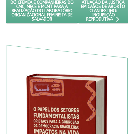
ATUAÇÃO DA JUSTIÇA
DO CFEMEA E COMPANHEIRAS DO
EM CASOS DE ABORTO
CMC, MECE E MCMT PARA A
CLANDESTINO:
REALIZAÇÃO DO LABORATÓRIO
'INQUISIÇÃO
ORGANIZACIONAL FEMINISTA DE
SALVADOR
REPRODUTIVA'.