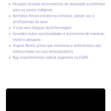
Pesquisa propõe instrumentos de reparação econômica
para os povos indígenas
Bethânia Amaro estreia no romance, dando voz a
profissionais do sexo
A luta sem tréguas da Enfermagem
Gravidez reduz oportunidades e autonomia de meninas,
mostra pesquisa
August Nimtz prova que marxismo e antirracismo são
indissociáveis na luta anticapitalista
Rap transfeminista radical argentino na FLIPEI