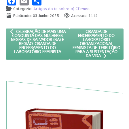
Facebook
Email
Share
Categoria:
Artigos do (e sobre o) Cfemea
Publicado: 03 Junho 2025
Acessos: 1114
ARTIGO ANTERIOR: CELEBRAÇÃO DE MAIS UMA CONQUISTA DAS M
PRÓXIMO ARTIGO: CIR
CIRANDA DE
CELEBRAÇÃO DE MAIS UMA
ENCERRAMENTO DO
CONQUISTA DAS MULHERES
LABORATÓRIO
NEGRAS DE SALVADOR (BA) E
ORGANIZACIONAL
REGIÃO. CIRANDA DE
FEMINISTA DE TERRITÓRIO
ENCERRAMENTO DO
PARA A SUSTENTAÇÃO
LABORATÓRIO FEMINISTA
DA VIDA