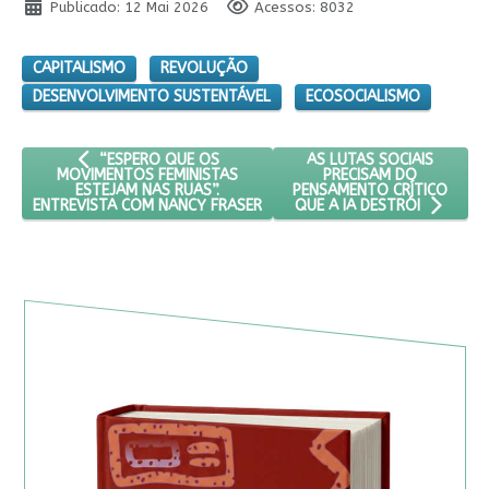
Publicado: 12 Mai 2026
Acessos: 8032
CAPITALISMO
REVOLUÇÃO
DESENVOLVIMENTO SUSTENTÁVEL
ECOSOCIALISMO
ARTIGO ANTERIOR: “ESPERO QUE OS MOVIMENTOS FEMINIS
PRÓXIMO ARTIGO: AS LUT
AS LUTAS SOCIAIS
“ESPERO QUE OS
PRECISAM DO
MOVIMENTOS FEMINISTAS
PENSAMENTO CRÍTICO
ESTEJAM NAS RUAS”.
ENTREVISTA COM NANCY FRASER
QUE A IA DESTRÓI