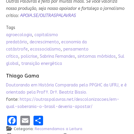
Outras Palavras é feito por muitas mãos. Se você valoriza
nossa produção, seja nosso apoiador e fortaleça o jornalismo
crítico:
APOIA.SE/OUTRASPALAVRAS
Tags
agroecologia
,
capitalismo
predatório
,
decrescimento
,
economia da
catástrofe
,
ecossocialismo
,
pensamento
crítico
,
policrise
,
Sabrina Fernandes
,
sintomas mórbidos
,
Sul
global
,
transição energética
Thiago Gama
Doutorando em História Comparada pelo PPGHC da UFRJ, e é
orientado pela Profª. Drª. Beatriz Bissio.
fonte:
https://outraspalavras.net/descolonizacoes/em-
qual-soberania-o-brasil-deveria-apostar/
Facebook
Email
Share
Categoria:
Recomendamos a Leitura