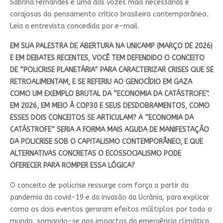
Sabrina Fernandes é uma das vozes mais necessárias e
corajosas do pensamento crítico brasileiro contemporâneo.
Leia a entrevista concedida por e-mail.
EM SUA PALESTRA DE ABERTURA NA UNICAMP (MARÇO DE 2026)
E EM DEBATES RECENTES, VOCÊ TEM DEFENDIDO O CONCEITO
DE “POLICRISE PLANETÁRIA” PARA CARACTERIZAR CRISES QUE SE
RETROALIMENTAM, E SE REFERIU AO GENOCÍDIO EM GAZA
COMO UM EXEMPLO BRUTAL DA “ECONOMIA DA CATÁSTROFE”.
EM 2026, EM MEIO À COP30 E SEUS DESDOBRAMENTOS, COMO
ESSES DOIS CONCEITOS SE ARTICULAM? A “ECONOMIA DA
CATÁSTROFE” SERIA A FORMA MAIS AGUDA DE MANIFESTAÇÃO
DA POLICRISE SOB O CAPITALISMO CONTEMPORÂNEO, E QUE
ALTERNATIVAS CONCRETAS O ECOSSOCIALISMO PODE
OFERECER PARA ROMPER ESSA LÓGICA?
O conceito de policrise ressurge com força a partir da
pandemia da covid-19 e da invasão da Ucrânia, para explicar
como os dois eventos geraram efeitos múltiplos por todo o
mundo, somando-se aos impactos da emergência climática.