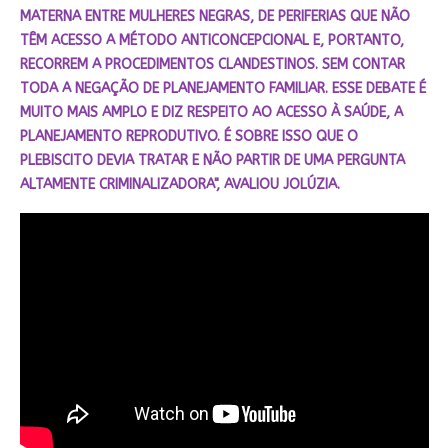
MATERNA ENTRE MULHERES NEGRAS, DE PERIFERIAS QUE NÃO
TÊM ACESSO A MÉTODO ANTICONCEPCIONAL E, PORTANTO,
RECORREM A PROCEDIMENTOS CLANDESTINOS. SEM CONTAR
TODA A NEGAÇÃO DE PLANEJAMENTO FAMILIAR. ESSE DEBATE É
MUITO MAIS AMPLO E DIZ RESPEITO AO ACESSO À SAÚDE, A
PLANEJAMENTO REPRODUTIVO. É SOBRE ISSO QUE O
PLEBISCITO DEVIA TRATAR E NÃO PARTIR DE UMA PERGUNTA
ALTAMENTE CRIMINALIZADORA", AVALIOU JOLÚZIA.