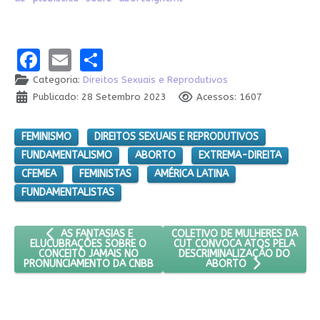
Facebook
Email
Share
Categoria:
Direitos Sexuais e Reprodutivos
Publicado: 28 Setembro 2023
Acessos: 1607
FEMINISMO
DIREITOS SEXUAIS E REPRODUTIVOS
FUNDAMENTALISMO
ABORTO
EXTREMA-DIREITA
CFEMEA
FEMINISTAS
AMÉRICA LATINA
FUNDAMENTALISTAS
ARTIGO ANTERIOR: AS FANTASIAS E ELUCUBRAÇÕES SOBRE
PRÓXIMO ARTIGO: COLETIVO D
COLETIVO DE MULHERES DA
AS FANTASIAS E
CUT CONVOCA ATOS PELA
ELUCUBRAÇÕES SOBRE O
DESCRIMINALIZAÇÃO DO
CONCEITO JAMAIS NO
PRONUNCIAMENTO DA CNBB
ABORTO