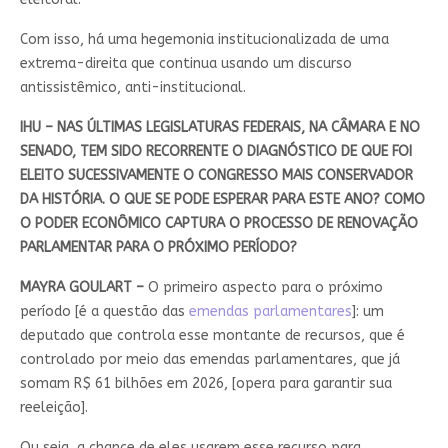
Com isso, há uma hegemonia institucionalizada de uma
extrema-direita que continua usando um discurso
antissistêmico, anti-institucional.
IHU – NAS ÚLTIMAS LEGISLATURAS FEDERAIS, NA CÂMARA E NO
SENADO, TEM SIDO RECORRENTE O DIAGNÓSTICO DE QUE FOI
ELEITO SUCESSIVAMENTE O CONGRESSO MAIS CONSERVADOR
DA HISTÓRIA. O QUE SE PODE ESPERAR PARA ESTE ANO? COMO
O PODER ECONÔMICO CAPTURA O PROCESSO DE RENOVAÇÃO
PARLAMENTAR PARA O PRÓXIMO PERÍODO?
MAYRA GOULART –
O primeiro aspecto para o próximo
período [é a questão das
emendas parlamentares
]: um
deputado que controla esse montante de recursos, que é
controlado por meio das emendas parlamentares, que já
somam R$ 61 bilhões em 2026, [opera para garantir sua
reeleição].
Ou seja, a chance de eles usarem esse recurso para