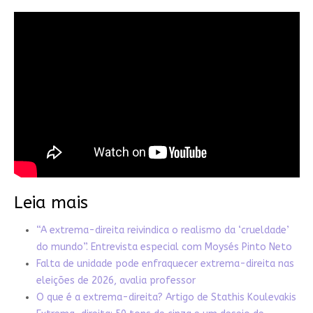
Leia mais
“A extrema-direita reivindica o realismo da ‘crueldade’
do mundo”. Entrevista especial com Moysés Pinto Neto
Falta de unidade pode enfraquecer extrema-direita nas
eleições de 2026, avalia professor
O que é a extrema-direita? Artigo de Stathis Koulevakis