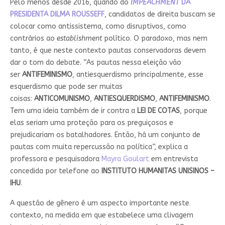
Pelo menos desde 2016, quando do
IMPEACHMENT
DA
PRESIDENTA DILMA ROUSSEFF
, candidatos de direita buscam se
colocar como antissistema, como disruptivos, como
contrários ao
establishment
político. O paradoxo, mas nem
tanto, é que neste contexto pautas conservadoras devem
dar o tom do debate. “As pautas nessa eleição vão
ser
ANTIFEMINISMO
, antiesquerdismo principalmente, esse
esquerdismo que pode ser muitas
coisas:
ANTICOMUNISMO
,
ANTIESQUERDISMO
,
ANTIFEMINISMO
.
Tem uma ideia também de ir contra a
LEI DE COTAS
, porque
elas seriam uma proteção para os preguiçosos e
prejudicariam os batalhadores. Então, há um conjunto de
pautas com muita repercussão na política”, explica a
professora e pesquisadora
Mayra Goulart
em entrevista
concedida por telefone ao
INSTITUTO HUMANITAS UNISINOS –
IHU
.
A questão de gênero é um aspecto importante neste
contexto, na medida em que estabelece uma clivagem