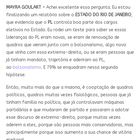
MAYRA GOULART –
Achei excelente essa pergunta. Eu estou
finalizando um relatório sobre o
ESTADO DO RIO DE JANEIRO
,
que evidencia que o
PL
controla boa parte dos cargos
eletivos no Estado. Eu rodei um teste para saber se essas
lideranças do PL eram novas, se eram de renovação de
quadros que vieram junto com o bolsonarismo, algo novo
que vinha com essa extrema-direita, ou se eram pessoas que
já tinham mandato, trajetória e aderiram ao PL,
ao
bolsonarismo
. E 79% se enquadram nessa segunda
hipótese.
Então, muito mais do que a maioria, é cooptação de quadros
políticos, quadros muitas vezes fisiológicos, pessoas que já
tinham família na política, que já controlavam máquinas
partidárias e que mudaram de partido e passaram a adotar
esse discurso de extrema-direita, porque muitas vezes
aderem a eles, porque são pessoas mais conservadoras, mas
principalmente porque isso aumenta a sua chance de vitória
eleitoral.