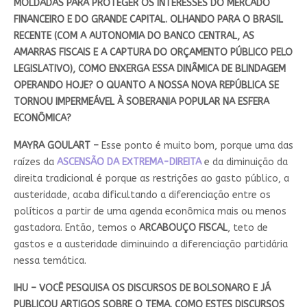
MOLDADAS PARA PROTEGER OS INTERESSES DO MERCADO
FINANCEIRO E DO GRANDE CAPITAL. OLHANDO PARA O BRASIL
RECENTE (COM A AUTONOMIA DO BANCO CENTRAL, AS
AMARRAS FISCAIS E A CAPTURA DO ORÇAMENTO PÚBLICO PELO
LEGISLATIVO), COMO ENXERGA ESSA DINÂMICA DE BLINDAGEM
OPERANDO HOJE? O QUANTO A NOSSA NOVA REPÚBLICA SE
TORNOU IMPERMEÁVEL À SOBERANIA POPULAR NA ESFERA
ECONÔMICA?
MAYRA GOULART –
Esse ponto é muito bom, porque uma das
raízes da
ASCENSÃO DA EXTREMA-DIREITA
e da diminuição da
direita tradicional é porque as restrições ao gasto público, a
austeridade, acaba dificultando a diferenciação entre os
políticos a partir de uma agenda econômica mais ou menos
gastadora. Então, temos o
ARCABOUÇO FISCAL
, teto de
gastos e a austeridade diminuindo a diferenciação partidária
nessa temática.
IHU – VOCÊ PESQUISA OS DISCURSOS DE BOLSONARO E JÁ
PUBLICOU ARTIGOS SOBRE O TEMA. COMO ESTES DISCURSOS