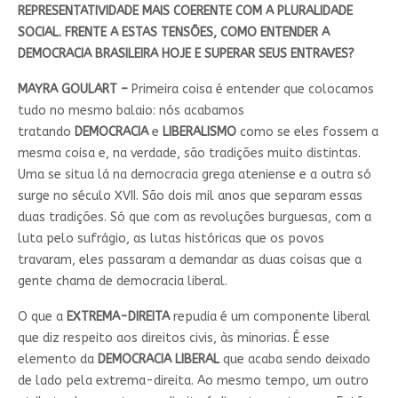
REPRESENTATIVIDADE MAIS COERENTE COM A PLURALIDADE
SOCIAL. FRENTE A ESTAS TENSÕES, COMO ENTENDER A
DEMOCRACIA BRASILEIRA HOJE E SUPERAR SEUS ENTRAVES?
MAYRA GOULART –
Primeira coisa é entender que colocamos
tudo no mesmo balaio: nós acabamos
tratando
DEMOCRACIA
e
LIBERALISMO
como se eles fossem a
mesma coisa e, na verdade, são tradições muito distintas.
Uma se situa lá na democracia grega ateniense e a outra só
surge no século XVII. São dois mil anos que separam essas
duas tradições. Só que com as revoluções burguesas, com a
luta pelo sufrágio, as lutas históricas que os povos
travaram, eles passaram a demandar as duas coisas que a
gente chama de democracia liberal.
O que a
EXTREMA-DIREITA
repudia é um componente liberal
que diz respeito aos direitos civis, às minorias. É esse
elemento da
DEMOCRACIA LIBERAL
que acaba sendo deixado
de lado pela extrema-direita. Ao mesmo tempo, um outro