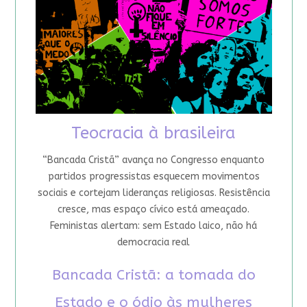
Teocracia à brasileira
“Bancada Cristã” avança no Congresso enquanto
partidos progressistas esquecem movimentos
sociais e cortejam lideranças religiosas. Resistência
cresce, mas espaço cívico está ameaçado.
Feministas alertam: sem Estado laico, não há
democracia real
Bancada Cristã: a tomada do
Estado e o ódio às mulheres