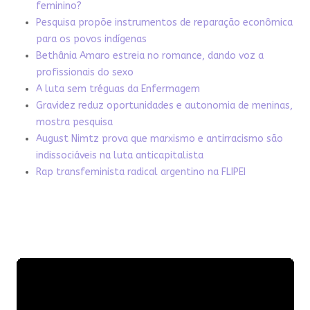
feminino?
Pesquisa propõe instrumentos de reparação econômica
para os povos indígenas
Bethânia Amaro estreia no romance, dando voz a
profissionais do sexo
A luta sem tréguas da Enfermagem
Gravidez reduz oportunidades e autonomia de meninas,
mostra pesquisa
August Nimtz prova que marxismo e antirracismo são
indissociáveis na luta anticapitalista
Rap transfeminista radical argentino na FLIPEI