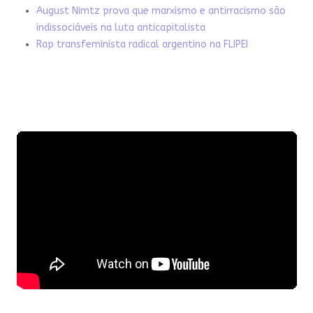
August Nimtz prova que marxismo e antirracismo são
indissociáveis na luta anticapitalista
Rap transfeminista radical argentino na FLIPEI