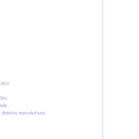
Laico
xões
dade
direitos reprodutivos.