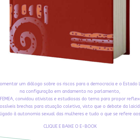
omentar um diálogo sobre os riscos para a democracia e o Estado 
na configuração em andamento no parlamento,
FEMEA, convidou ativistas e estudiosas do tema para propor refle
ossíveis brechas para atuação coletiva, visto que o debate da laici
ligado à autonomia sexual das mulheres e tudo o que se refere aos 
CLIQUE E BAIXE O E-BOOK