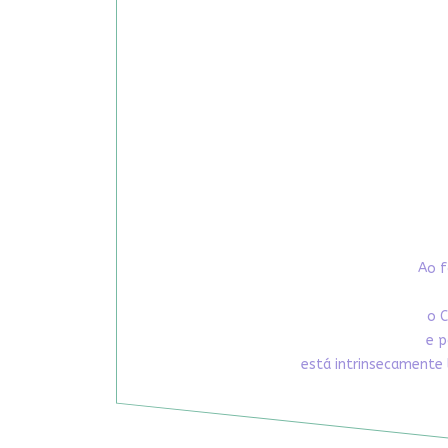
Ao f
o C
e p
está intrinsecamente 