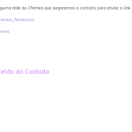
lguma rede do Cfemea que pegaremos o contato para enviar o link
femea_feminista/
femea
celãs do Cuidado