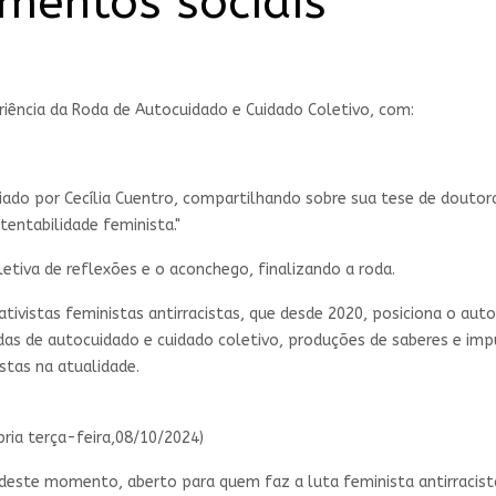
mentos sociais
iência da Roda de Autocuidado e Cuidado Coletivo, com:
diado por Cecília Cuentro, compartilhando sobre sua tese de doutor
tentabilidade feminista."
tiva de reflexões e o aconchego, finalizando a roda.
tivistas feministas antirracistas, que desde 2020, posiciona o au
rodas de autocuidado e cuidado coletivo, produções de saberes e im
stas na atualidade.
ria terça-feira,08/10/2024)
 deste momento, aberto para quem faz a luta feminista antirracis