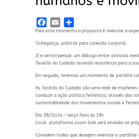
humanos e movi
Facebook
Email
Share
Para este momento a proposta é vivenciar a exper
1)chegança, práticas para conexão corporal;
2) e sentir/pensar, um diálogo entre ativistas me
Tecelãs do Cuidado tecendo resistência para a sus
Em seguida, teremos um momento de partilha cole
As Tecelãs do Cuidado são uma rede de mulheres a
conduzir a ação política feminista, através das 
sustentabilidade dos movimentos sociais e femini
Dia: 08/10/24 – terça feira às 19h
Local: plataforma zoom (link será enviado na próp
Convidem todes que desejem vivenciar e partilhar