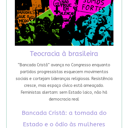
Teocracia à brasileira
“Bancada Cristã” avança no Congresso enquanto
partidos progressistas esquecem movimentos
sociais e cortejam lideranças religiosas. Resistência
cresce, mas espaço cívico está ameaçado.
Feministas alertam: sem Estado laico, não há
democracia real
Bancada Cristã: a tomada do
Estado e o ódio às mulheres