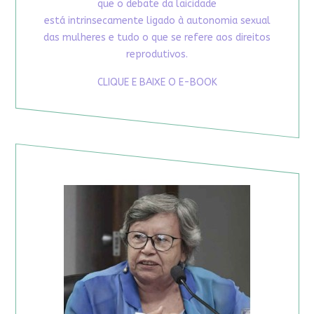
que o debate da laicidade
está intrinsecamente ligado à autonomia sexual
das mulheres e tudo o que se refere aos direitos
reprodutivos.
CLIQUE E BAIXE O E-BOOK