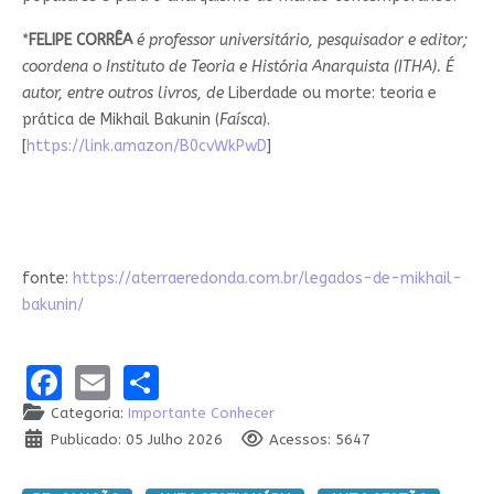
*
FELIPE CORRÊA
é professor universitário, pesquisador e editor;
coordena o Instituto de Teoria e História Anarquista (ITHA). É
autor, entre outros livros, de
Liberdade ou morte: teoria e
prática de Mikhail Bakunin (
Faísca
).
[
https://link.amazon/B0cvWkPwD
]
fonte:
https://aterraeredonda.com.br/legados-de-mikhail-
bakunin/
Facebook
Email
Share
Categoria:
Importante Conhecer
Publicado: 05 Julho 2026
Acessos: 5647