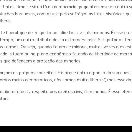
stintas. Uma se situa lá na democracia grega ateniense e a outra só
luções burguesas, com a luta pelo sufrágio, as lutas históricas 
iberal.
liberal que diz respeito aos direitos civis, às minorias. É esse el
empo, um outro atributo dessa extrema-direita é disputar os termo
 os termos. Ou seja, quando falam de minoria, muitas vezes eles e
dade, situam ou no plano econômico falando de liberdade de merca
es que defendem a proteção das minorias.
rçam os próprios conceitos. E é aí que entra o ponto da sua quest
omos muito democráticos, nós somos muito liberais”, mas esvazia 
iberal que diz respeito aos direitos civis, às minorias. É esse el
ulart