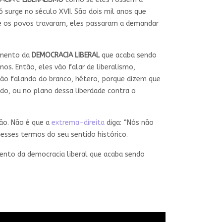
 surge no século XVII. São dois mil anos que
que os povos travaram, eles passaram a demandar
emento da
DEMOCRACIA LIBERAL
que acaba sendo
s. Então, eles vão falar de liberalismo,
stão falando do branco, hétero, porque dizem que
do, ou no plano dessa liberdade contra o
ão. Não é que a
extrema-direita
diga: “Nós não
esses termos do seu sentido histórico.
emento da democracia liberal que acaba sendo