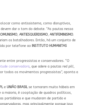
 colocar como antissistema, como disruptivos,
 devem dar o tom do debate. “As pautas nessa
COMUNISMO
,
ANTIESQUERDISMO
,
ANTIFEMINISMO
.
ariam os batalhadores. Então, há um conjunto de
ida por telefone ao
INSTITUTO HUMANITAS
te entre progressistas e conservadores. “O
ntude conservadora
, que adere a pautas
red pill
,
por todos os movimentos progressistas”, aponta a
PL
e
UNIÃO BRASIL
se tornaram muito hábeis em
 a maioria, é cooptação de quadros políticos,
nas partidárias e que mudaram de partido e
conservadoras, mas principalmente porque isso