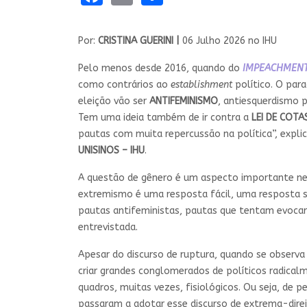
Por:
CRISTINA GUERINI |
06 Julho 2026 no IHU
Pelo menos desde 2016, quando do
IMPEACHMEN
como contrários ao
establishment
político. O par
eleição vão ser
ANTIFEMINISMO
, antiesquerdismo 
Tem uma ideia também de ir contra a
LEI DE COTA
pautas com muita repercussão na política”, expli
UNISINOS – IHU
.
A questão de gênero é um aspecto importante ne
extremismo é uma resposta fácil, uma resposta s
pautas antifeministas, pautas que tentam evocar
entrevistada.
Apesar do discurso de ruptura, quando se observ
criar grandes conglomerados de políticos radical
quadros, muitas vezes, fisiológicos. Ou seja, de 
passaram a adotar esse discurso de extrema-dire