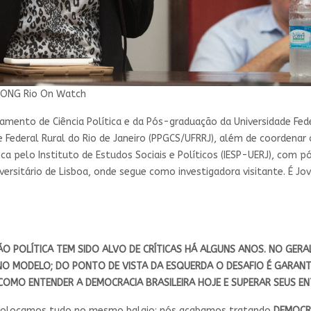
/ONG Rio On Watch
mento de Ciência Política e da Pós-graduação da Universidade Fede
 Federal Rural do Rio de Janeiro (PPGCS/UFRRJ), além de coordenar o
ca pelo Instituto de Estudos Sociais e Políticos (IESP-UERJ), com 
iversitário de Lisboa, onde segue como investigadora visitante. É J
 POLÍTICA TEM SIDO ALVO DE CRÍTICAS HÁ ALGUNS ANOS. NO GERAL, 
NO MODELO; DO PONTO DE VISTA DA ESQUERDA O DESAFIO É GARANT
 COMO ENTENDER A DEMOCRACIA BRASILEIRA HOJE E SUPERAR SEUS E
e colocamos tudo no mesmo balaio: nós acabamos tratando
DEMOCR