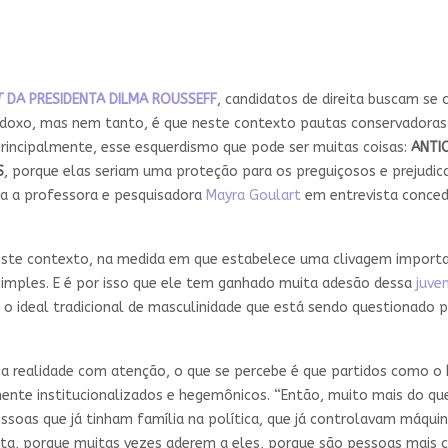
T
DA PRESIDENTA DILMA ROUSSEFF
, candidatos de direita buscam se
adoxo, mas nem tanto, é que neste contexto pautas conservadoras
principalmente, esse esquerdismo que pode ser muitas coisas:
ANTI
S
, porque elas seriam uma proteção para os preguiçosos e prejudic
ca a professora e pesquisadora
Mayra Goulart
em entrevista conced
ste contexto, na medida em que estabelece uma clivagem importan
imples. E é por isso que ele tem ganhado muita adesão dessa
juve
 o ideal tradicional de masculinidade que está sendo questionado 
a a realidade com atenção, o que se percebe é que partidos como o
mente institucionalizados e hegemônicos. “Então, muito mais do que
pessoas que já tinham família na política, que já controlavam máqui
ita, porque muitas vezes aderem a eles, porque são pessoas mais 