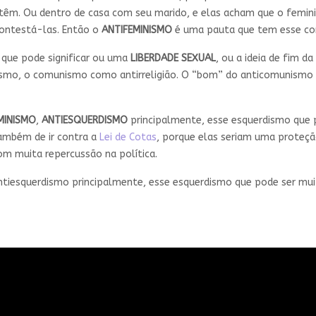
têm. Ou dentro de casa com seu marido, e elas acham que o femin
contestá-las. Então o
ANTIFEMINISMO
é uma pauta que tem esse c
que pode significar ou uma
LIBERDADE SEXUAL
, ou a ideia de fim d
rismo, o comunismo como antirreligião. O “bom” do anticomunismo é
MINISMO
,
ANTIESQUERDISMO
principalmente, esse esquerdismo que 
ambém de ir contra a
Lei de Cotas
, porque elas seriam uma proteçã
om muita repercussão na política.
antiesquerdismo principalmente, esse esquerdismo que pode ser mui