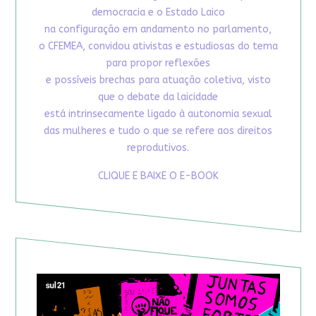
democracia e o Estado Laico
na configuração em andamento no parlamento,
o CFEMEA, convidou ativistas e estudiosas do tema
para propor reflexões
e possíveis brechas para atuação coletiva, visto
que o debate da laicidade
está intrinsecamente ligado à autonomia sexual
das mulheres e tudo o que se refere aos direitos
reprodutivos.
CLIQUE E BAIXE O E-BOOK