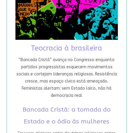
Teocracia à brasileira
“Bancada Cristã” avança no Congresso enquanto
partidos progressistas esquecem movimentos
sociais e cortejam lideranças religiosas. Resistência
cresce, mas espaço cívico está ameaçado.
Feministas alertam: sem Estado laico, não há
democracia real
Bancada Cristã: a tomada do
Estado e o ódio às mulheres