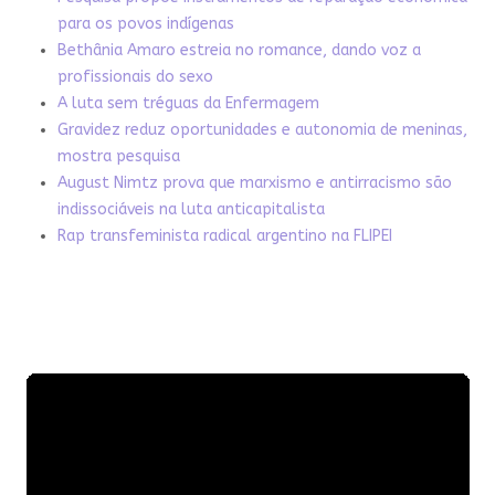
para os povos indígenas
Bethânia Amaro estreia no romance, dando voz a
profissionais do sexo
A luta sem tréguas da Enfermagem
Gravidez reduz oportunidades e autonomia de meninas,
mostra pesquisa
August Nimtz prova que marxismo e antirracismo são
indissociáveis na luta anticapitalista
Rap transfeminista radical argentino na FLIPEI