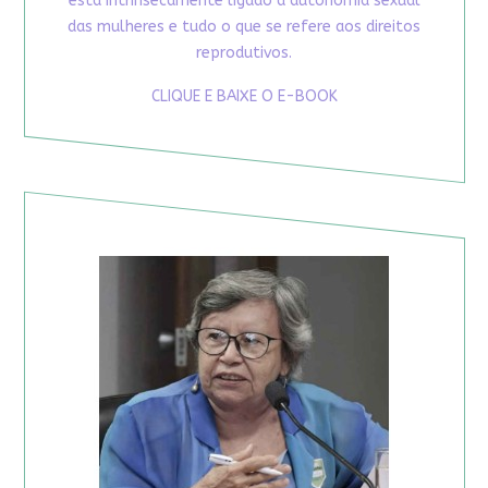
está intrinsecamente ligado à autonomia sexual
das mulheres e tudo o que se refere aos direitos
reprodutivos.
CLIQUE E BAIXE O E-BOOK