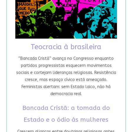
Teocracia à brasileira
“Bancada Cristã” avança no Congresso enquanto
partidos progressistas esquecem movimentos
sociais e cortejam lideranças religiosas. Resistência
cresce, mas espaço cívico está ameaçado.
Feministas alertam: sem Estado laico, não há
democracia real
Bancada Cristã: a tomada do
Estado e o ódio às mulheres
Crescem alianças entre doutrinas religiosas antes