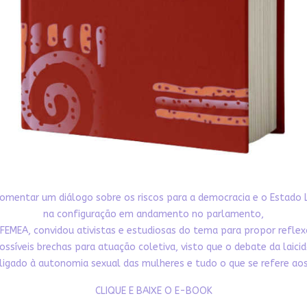
omentar um diálogo sobre os riscos para a democracia e o Estado 
na configuração em andamento no parlamento,
FEMEA, convidou ativistas e estudiosas do tema para propor refle
ossíveis brechas para atuação coletiva, visto que o debate da laici
ligado à autonomia sexual das mulheres e tudo o que se refere aos 
CLIQUE E BAIXE O E-BOOK