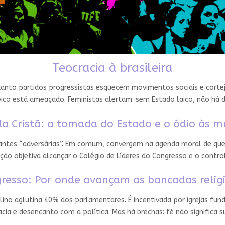
Teocracia à brasileira
nto partidos progressistas esquecem movimentos sociais e cortejam
ico está ameaçado. Feministas alertam: sem Estado laico, não há 
a Cristã: a tomada do Estado e o ódio às m
 antes “adversárias”. Em comum, convergem na agenda moral de que
ção objetiva alcançar o Colégio de Líderes do Congresso e o contro
resso: Por onde avançam as bancadas relig
ino aglutina 40% dos parlamentares. É incentivada por igrejas fun
ia e desencanto com a política. Mas há brechas: fé não significa