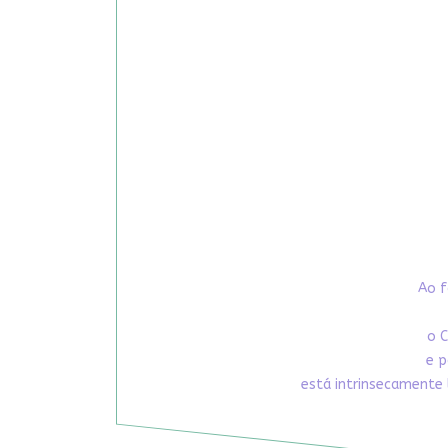
Ao f
o C
e p
está intrinsecamente 