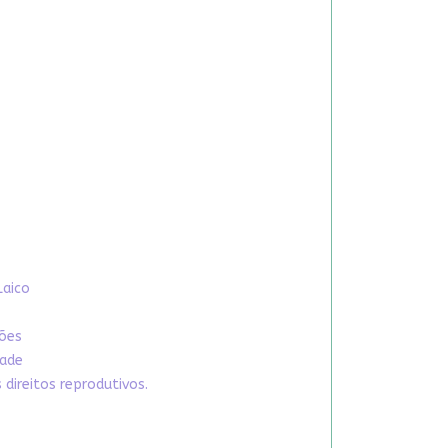
Laico
xões
dade
direitos reprodutivos.