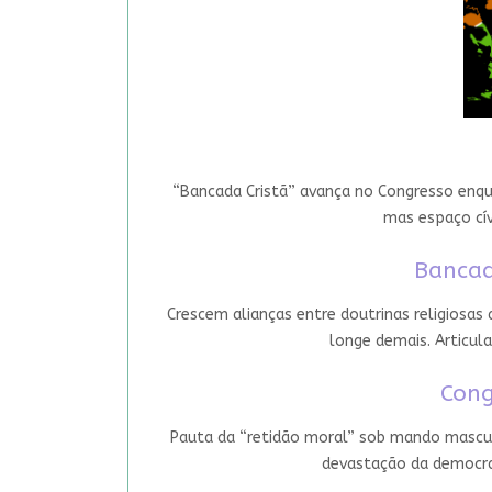
“Bancada Cristã” avança no Congresso enqua
mas espaço cív
Bancad
Crescem alianças entre doutrinas religiosas
longe demais. Articula
Cong
Pauta da “retidão moral” sob mando mascul
devastação da democrac