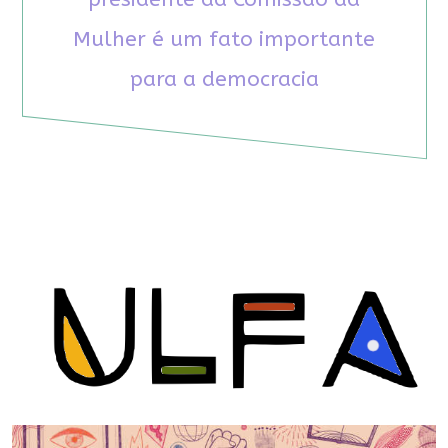
Mulher é um fato importante
para a democracia