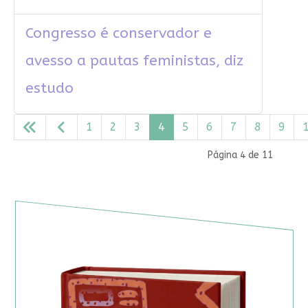
Congresso é conservador e
avesso a pautas feministas, diz
estudo
1
2
3
4
5
6
7
8
9
Página 4 de 11