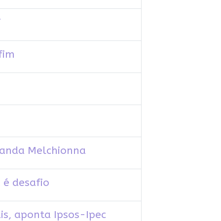
T
fim
rnanda Melchionna
 é desafio
is, aponta Ipsos-Ipec