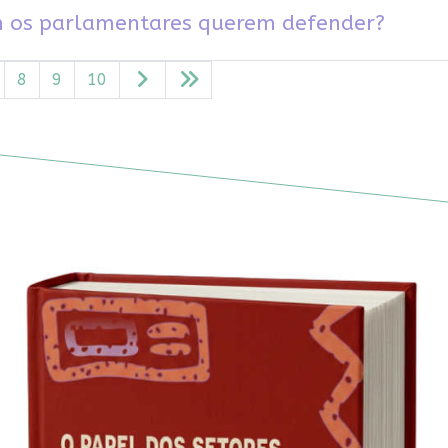
em os parlamentares querem defender?
8
9
10