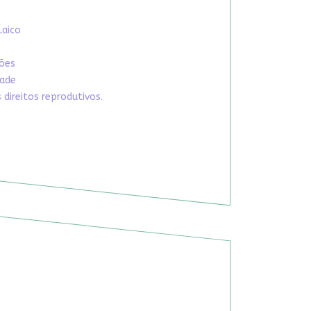
Laico
xões
dade
direitos reprodutivos.