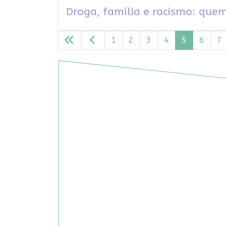
Droga, família e racismo: qu
1
2
3
4
5
6
7