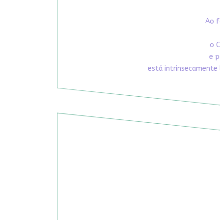
Ao f
o C
e p
está intrinsecamente 