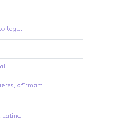
to legal
al
heres, afirmam
 Latina