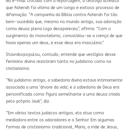
No e-mail trocado com a reportagem, a teóloga acredita
que Asherah foi vítima de um longo e exitoso processo de
difamação. “A campanha da Bíblia contra Asherah foi tão
bem-sucedida que, mesmo no mundo antigo, sua adoração
como deusa plena logo desapareceu”, afirma. “Com o
surgimento do monoteísmo, consolidou-se a crença de que
havia apenas um deus, e esse deus era masculino.”
Stavrakopopulou, contudo, entende que vestígios desse
feminino divino resistiram tanto no judaísmo como no
cristianismo.
“No judaísmo antigo, a sabedoria divina estava intimamente
associada a uma ‘árvore da vida’, e a sabedoria de Deus era
personificada como figura semelhante a uma deusa criada
pelo próprio Javé”, diz.
“Em vários textos judaicos antigos, ela atua como
mediadora entre os adoradores e o Senhor. Em algumas
formas de cristianismo tradicional, Maria, a mãe de Jesus,