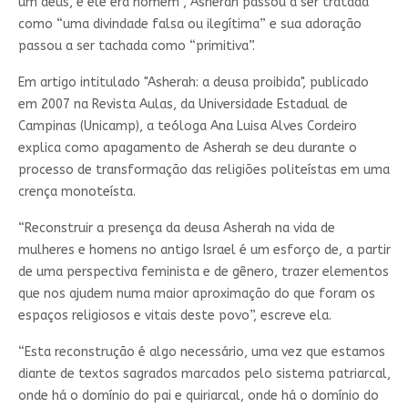
um deus, e ele era homem”, Asherah passou a ser tratada
como “uma divindade falsa ou ilegítima” e sua adoração
passou a ser tachada como “primitiva”.
Em artigo intitulado "Asherah: a deusa proibida", publicado
em 2007 na Revista Aulas, da Universidade Estadual de
Campinas (Unicamp), a teóloga Ana Luisa Alves Cordeiro
explica como apagamento de Asherah se deu durante o
processo de transformação das religiões politeístas em uma
crença monoteísta.
“Reconstruir a presença da deusa Asherah na vida de
mulheres e homens no antigo Israel é um esforço de, a partir
de uma perspectiva feminista e de gênero, trazer elementos
que nos ajudem numa maior aproximação do que foram os
espaços religiosos e vitais deste povo”, escreve ela.
“Esta reconstrução é algo necessário, uma vez que estamos
diante de textos sagrados marcados pelo sistema patriarcal,
onde há o domínio do pai e quiriarcal, onde há o domínio do