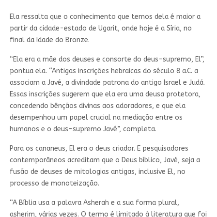
Ela ressalta que o conhecimento que temos dela é maior a
partir da cidade-estado de Ugarit, onde hoje é a Síria, no
final da Idade do Bronze.
“Ela era a mãe dos deuses e consorte do deus-supremo, El”,
pontua ela. “Antigas inscrições hebraicas do século 8 a.C. a
associam a Javé, a divindade patrona do antigo Israel e Judá.
Essas inscrições sugerem que ela era uma deusa protetora,
concedendo bênçãos divinas aos adoradores, e que ela
desempenhou um papel crucial na mediação entre os
humanos e o deus-supremo Javé”, completa.
Para os cananeus, El era o deus criador. E pesquisadores
contemporâneos acreditam que o Deus bíblico, Javé, seja a
fusão de deuses de mitologias antigas, inclusive El, no
processo de monoteização.
“A Bíblia usa a palavra Asherah e a sua forma plural,
asherim, várias vezes. O termo é limitado à literatura que foi