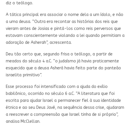
diz o teólogo.
A tática principal era associar o nome dela a um ídolo, e não
a uma deusa. “Outra era recontar as histórias dos reis que
vieram antes de Josias e pintá-los como reis perversos que
estavam conscientemente violando a lei quando permitiam a
adoração de Asherah”, acrescenta.
Deu tão certo que, segundo frisa o teólogo, a partir de
meados do século 4 a.C. “o judaísmo já havia praticamente
esquecido que a deusa Asherá havia feito parte do panteão
israelita primitivo”.
Esse processo foi intensificado com a ajuda do exílio
babilônico, ocorrido no século 6 a.C. “A literatura que foi
escrita para ajudar Israel a permanecer fiel à sua identidade
étnica e ao seu Deus Javé, na sequência dessa crise, ajudaram
a reescrever a compreensão que Israel tinha de si próprio”,
analisa McClellan.