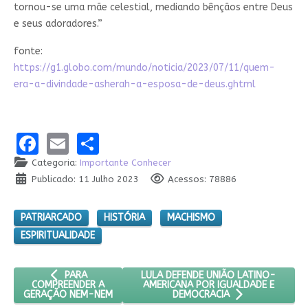
tornou-se uma mãe celestial, mediando bênçãos entre Deus
e seus adoradores.”
fonte:
https://g1.globo.com/mundo/noticia/2023/07/11/quem-
era-a-divindade-asherah-a-esposa-de-deus.ghtml
Facebook
Email
Share
Categoria:
Importante Conhecer
Publicado: 11 Julho 2023
Acessos: 78886
PATRIARCADO
HISTÓRIA
MACHISMO
ESPIRITUALIDADE
ARTIGO ANTERIOR: PARA COMPREENDER A GERAÇÃO NEM
PRÓXIMO ARTIGO: LULA DEFENDE UN
LULA DEFENDE UNIÃO LATINO-
PARA
AMERICANA POR IGUALDADE E
COMPREENDER A
GERAÇÃO NEM-NEM
DEMOCRACIA