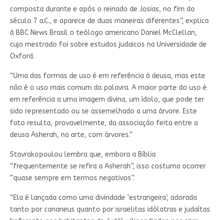
composta durante e após o reinado de Josias, no fim do
século 7 a.C., e aparece de duas maneiras diferentes”, explica
à BBC News Brasil o teólogo americano Daniel McClellan,
cujo mestrado foi sobre estudos judaicos na Universidade de
Oxford.
“Uma das formas de uso é em referência à deusa, mas este
não é o uso mais comum da palavra. A maior parte do uso é
em referência a uma imagem divina, um ídolo, que pode ter
sido representado ou se assemelhado a uma árvore. Este
fato resulta, provavelmente, da associação feita entre a
deusa Asherah, na arte, com árvores.”
Stavrakopoulou lembra que, embora a Bíblia
“frequentemente se refira a Asherah”, isso costuma ocorrer
“quase sempre em termos negativos”.
“Ela é lançada como uma divindade ‘estrangeira’, adorada
tanto por cananeus quanto por israelitas idólatras e judaítas