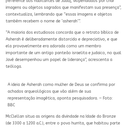
[referente aos habitantes de Judá], vilipendiados por criar
imagens ou objetos sagrados que manifestam sua presença”,
contextualiza, lembrando que “essas imagens e objetos
também recebem o nome de ‘asherah’”.
“A maioria dos estudiosos concorda que o retrato bíblico de
Asherah é deliberadamente distorcido e depreciativo, e que
ela provavelmente era adorada como um membro
importante de um antigo panteão israelita e judaico, no qual
Javé desempenhou um papel de liderança”, acrescenta a
teóloga.
A ideia de Asherah como mulher de Deus se confirma por
achados arqueológicos que vão além de sua
representação imagética, aponta pesquisadora. — Foto:
BBC
McClellan situa as origens da divindade na Idade do Bronze
(de 3300 a 1200 a.C.), entre o povo hurrita, que habitou parte