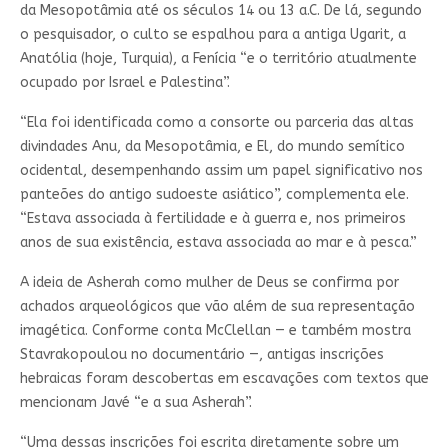
da Mesopotâmia até os séculos 14 ou 13 a.C. De lá, segundo
o pesquisador, o culto se espalhou para a antiga Ugarit, a
Anatólia (hoje, Turquia), a Fenícia “e o território atualmente
ocupado por Israel e Palestina”.
“Ela foi identificada como a consorte ou parceria das altas
divindades Anu, da Mesopotâmia, e El, do mundo semítico
ocidental, desempenhando assim um papel significativo nos
panteões do antigo sudoeste asiático”, complementa ele.
“Estava associada à fertilidade e à guerra e, nos primeiros
anos de sua existência, estava associada ao mar e à pesca.”
A ideia de Asherah como mulher de Deus se confirma por
achados arqueológicos que vão além de sua representação
imagética. Conforme conta McClellan — e também mostra
Stavrakopoulou no documentário —, antigas inscrições
hebraicas foram descobertas em escavações com textos que
mencionam Javé “e a sua Asherah”.
“Uma dessas inscrições foi escrita diretamente sobre um