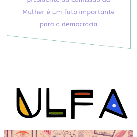
Mulher é um fato importante
para a democracia