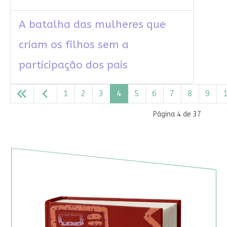
A batalha das mulheres que
criam os filhos sem a
participação dos pais
1
2
3
4
5
6
7
8
9
Página 4 de 37