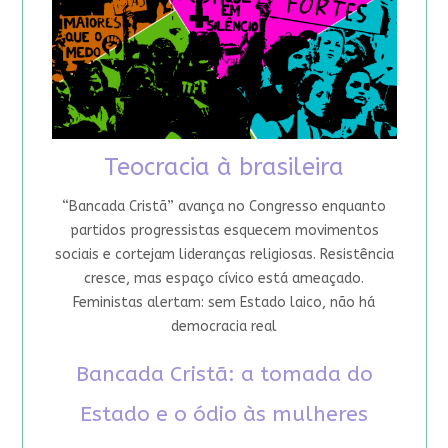
Teocracia à brasileira
“Bancada Cristã” avança no Congresso enquanto
partidos progressistas esquecem movimentos
sociais e cortejam lideranças religiosas. Resistência
cresce, mas espaço cívico está ameaçado.
Feministas alertam: sem Estado laico, não há
democracia real
Bancada Cristã: a tomada do
Estado e o ódio às mulheres