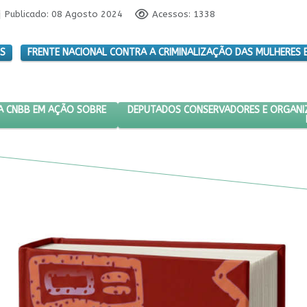
Publicado: 08 Agosto 2024
Acessos: 1338
OS
FRENTE NACIONAL CONTRA A CRIMINALIZAÇÃO DAS MULHERES
EGAR RECURSO DA CNBB EM AÇÃO SOBRE ABORTO
PRÓXIMO ARTIGO: DEPUTADOS CONSERV
DEPUTADOS CONSERVADORES E ORGANI
A CNBB EM AÇÃO SOBRE