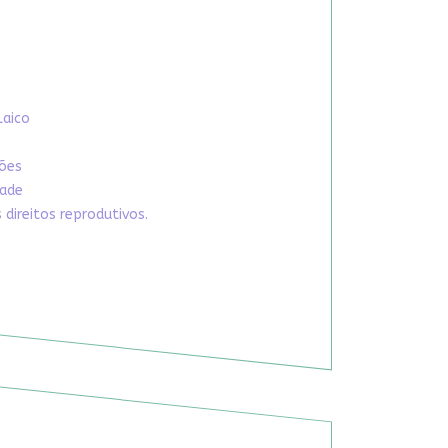
Laico
xões
dade
direitos reprodutivos.