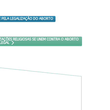
 E PELA LEGALIZAÇÃO DO ABORTO
ADORES E ORGANIZAÇÕES RELIGIOSAS SE UNEM CONTRA O ABORTO 
ZAÇÕES RELIGIOSAS SE UNEM CONTRA O ABORTO
LEGAL