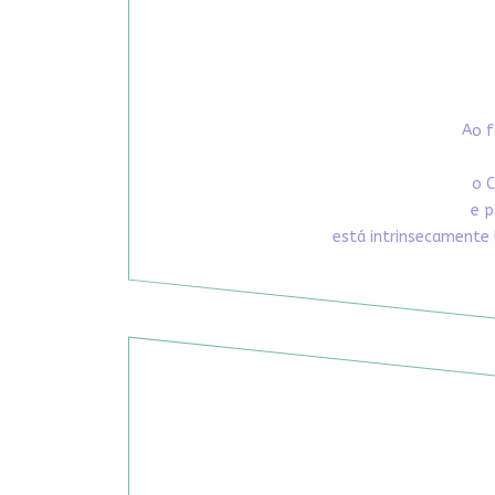
Ao f
o C
e p
está intrinsecamente 