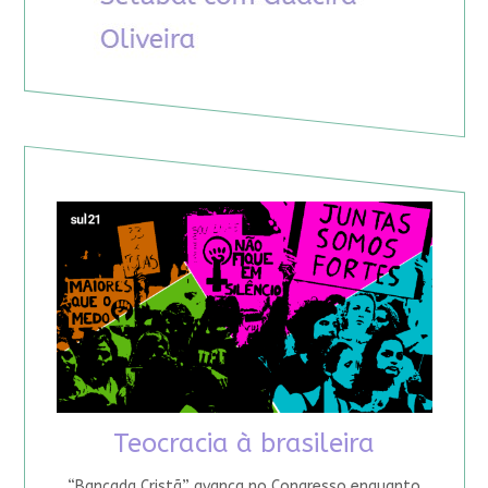
Teocracia à brasileira
“Bancada Cristã” avança no Congresso enquanto