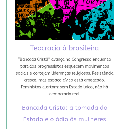
Teocracia à brasileira
“Bancada Cristã” avança no Congresso enquanto
partidos progressistas esquecem movimentos
sociais e cortejam lideranças religiosas. Resistência
cresce, mas espaço cívico está ameaçado.
Feministas alertam: sem Estado laico, não há
democracia real
Bancada Cristã: a tomada do
Estado e o ódio às mulheres