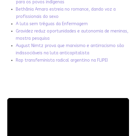
para os povos indígenas
Bethânia Amaro estreia no romance, dando voz a
profissionais do sexo
A luta sem tréguas da Enfermagem
Gravidez reduz oportunidades e autonomia de meninas,
mostra pesquisa
August Nimtz prova que marxismo e antirracismo são
indissociáveis na luta anticapitalista
Rap transfeminista radical argentino na FLIPEI