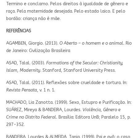
Termino e conclamo. Pelos direitos à igualdade de gênero e
raça. Pela maternidade desejada. Pelo estado laico. E pelo
bordão: criança não é mãe.
REFERÊNCIAS
AGAMBEN, Giorgio. (2013).
O Aberto – o homem e o animal.
Rio
de Janeiro: Civilização Brasileira
ASAD, Talal. (2003).
Formations of the Secular: Christianity,
Islam, Modernity
. Stanford, Stanford University Press.
ASAD, Talal. (2011). Reflexões sobre crueldade e tortura. In:
Revista Pensata
, v. 1 n. 1.
MACHADO, Lia Zanotta. (1999). Sexo, Estupro e Purificação. In:
SUÁREZ, Mireya & BANDEIRA, Lourdes.
Violência, Gênero e
Crime no Distrito Federal.
Brasília: Editora UnB; Paralelo 15, p.
297-352.
BANDEIRA, Lourdes & ALMEIDA, Tania. (1999). Pai e avô: o caso