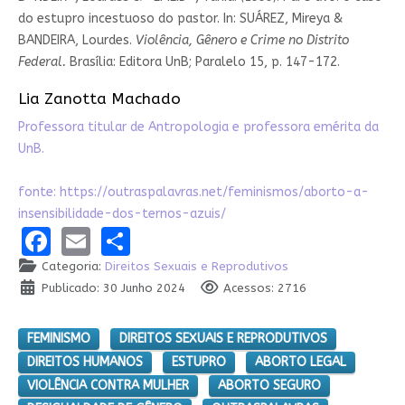
do estupro incestuoso do pastor. In: SUÁREZ, Mireya &
BANDEIRA, Lourdes.
Violência, Gênero e Crime no Distrito
Federal.
Brasília: Editora UnB; Paralelo 15, p. 147-172.
Lia Zanotta Machado
Professora titular de Antropologia e professora emérita da
UnB.
fonte:
https://outraspalavras.net/feminismos/aborto-a-
insensibilidade-dos-ternos-azuis/
Facebook
Email
Share
Categoria:
Direitos Sexuais e Reprodutivos
Publicado: 30 Junho 2024
Acessos: 2716
FEMINISMO
DIREITOS SEXUAIS E REPRODUTIVOS
DIREITOS HUMANOS
ESTUPRO
ABORTO LEGAL
VIOLÊNCIA CONTRA MULHER
ABORTO SEGURO