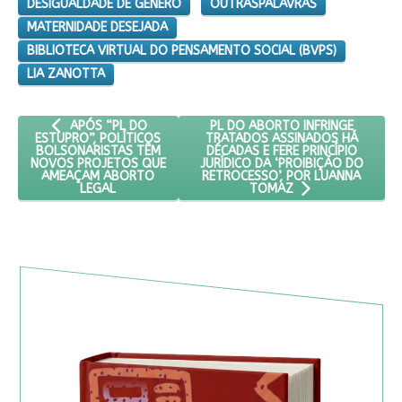
DESIGUALDADE DE GÊNERO
OUTRASPALAVRAS
MATERNIDADE DESEJADA
BIBLIOTECA VIRTUAL DO PENSAMENTO SOCIAL (BVPS)
LIA ZANOTTA
ARTIGO ANTERIOR: APÓS “PL DO ESTUPRO”, POLÍTICOS B
PRÓXIMO ARTIGO: PL DO ABORTO
PL DO ABORTO INFRINGE
APÓS “PL DO
TRATADOS ASSINADOS HÁ
ESTUPRO”, POLÍTICOS
DÉCADAS E FERE PRINCÍPIO
BOLSONARISTAS TÊM
JURÍDICO DA ‘PROIBIÇÃO DO
NOVOS PROJETOS QUE
RETROCESSO’, POR LUANNA
AMEAÇAM ABORTO
LEGAL
TOMAZ