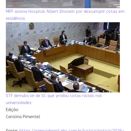
MPF aciona Hospital Albert Einstein por descumprir cotas em
residência
STF derruba lei de SC que proibiu cotas raciais nas
universidades
Edição:
Carolina Pimentel
fonte:
https://agenciabrasil.ebc.com.br/justica/noticia/2026-