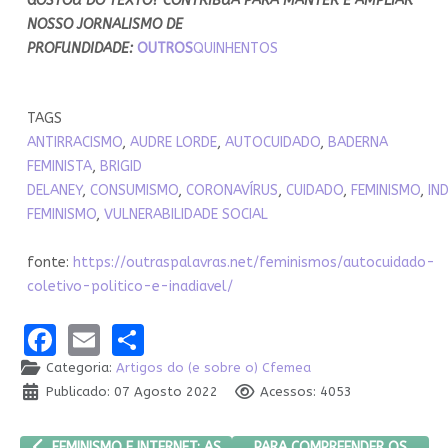
GOSTOU DO TEXTO? CONTRIBUA PARA MANTER E AMPLIAR
NOSSO JORNALISMO DE
PROFUNDIDADE:
OUTROS
QUINHENTOS
TAGS
ANTIRRACISMO
,
AUDRE LORDE
,
AUTOCUIDADO
,
BADERNA
FEMINISTA
,
BRIGID
DELANEY
,
CONSUMISMO
,
CORONAVÍRUS
,
CUIDADO
,
FEMINISMO
,
IN
FEMINISMO
,
VULNERABILIDADE SOCIAL
fonte:
https://outraspalavras.net/feminismos/autocuidado-
coletivo-politico-e-inadiavel/
Facebook
Email
Share
Categoria:
Artigos do (e sobre o) Cfemea
Publicado: 07 Agosto 2022
Acessos: 4053
ARTIGO ANTERIOR: FEMINISMO E INTERNET: AS FRONTEIRAS PARA 
PRÓXIMO ARTIGO: PARA COM
PARA COMPREENDER OS
FEMINISMO E INTERNET: AS