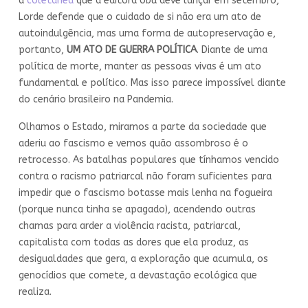
a
coletânea
que a editora Ubu deve lançar em setembro,
Lorde defende que o cuidado de si não era um ato de
autoindulgência, mas uma forma de autopreservação e,
portanto,
UM ATO DE GUERRA POLÍTICA
. Diante de uma
política de morte, manter as pessoas vivas é um ato
fundamental e político. Mas isso parece impossível diante
do cenário brasileiro na Pandemia.
Olhamos o Estado, miramos a parte da sociedade que
aderiu ao fascismo e vemos quão assombroso é o
retrocesso. As batalhas populares que tínhamos vencido
contra o racismo patriarcal não foram suficientes para
impedir que o fascismo botasse mais lenha na fogueira
(porque nunca tinha se apagado), acendendo outras
chamas para arder a violência racista, patriarcal,
capitalista com todas as dores que ela produz, as
desigualdades que gera, a exploração que acumula, os
genocídios que comete, a devastação ecológica que
realiza.