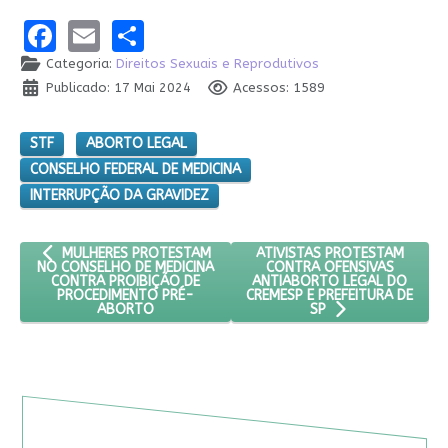
Facebook
Email
Share
Categoria:
Direitos Sexuais e Reprodutivos
Publicado: 17 Mai 2024
Acessos: 1589
STF
ABORTO LEGAL
CONSELHO FEDERAL DE MEDICINA
INTERRUPÇÃO DA GRAVIDEZ
ARTIGO ANTERIOR: MULHERES PROTESTAM NO CONSELHO DE M
PRÓXIMO ARTIGO: ATIVISTAS
ATIVISTAS PROTESTAM
MULHERES PROTESTAM
CONTRA OFENSIVAS
NO CONSELHO DE MEDICINA
ANTIABORTO LEGAL DO
CONTRA PROIBIÇÃO DE
CREMESP E PREFEITURA DE
PROCEDIMENTO PRÉ-
ABORTO
SP