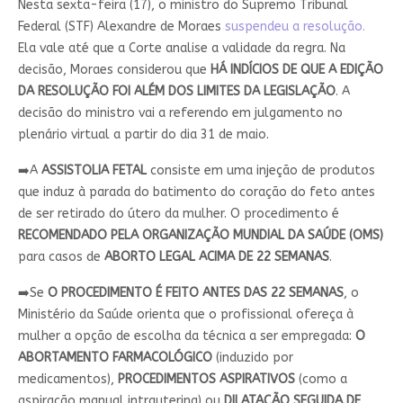
Nesta sexta-feira (17), o ministro do Supremo Tribunal
Federal (STF) Alexandre de Moraes
suspendeu a resolução.
Ela vale até que a Corte analise a validade da regra. Na
decisão, Moraes considerou que
HÁ INDÍCIOS DE QUE A EDIÇÃO
DA RESOLUÇÃO FOI ALÉM DOS LIMITES DA LEGISLAÇÃO
. A
decisão do ministro vai a referendo em julgamento no
plenário virtual a partir do dia 31 de maio.
➡️A
ASSISTOLIA FETAL
consiste em uma injeção de produtos
que induz à parada do batimento do coração do feto antes
de ser retirado do útero da mulher. O procedimento é
RECOMENDADO PELA ORGANIZAÇÃO MUNDIAL DA SAÚDE (OMS)
para casos de
ABORTO LEGAL ACIMA DE 22 SEMANAS
.
➡️Se
O PROCEDIMENTO É FEITO ANTES DAS 22 SEMANAS
, o
Ministério da Saúde orienta que o profissional ofereça à
mulher a opção de escolha da técnica a ser empregada:
O
ABORTAMENTO FARMACOLÓGICO
(induzido por
medicamentos),
PROCEDIMENTOS ASPIRATIVOS
(como a
aspiração manual intrauterina) ou
DILATAÇÃO SEGUIDA DE