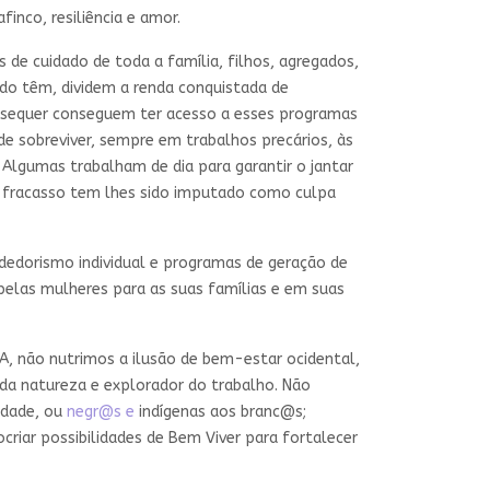
nco, resiliência e amor.
 de cuidado de toda a família, filhos, agregados,
ndo têm, dividem a renda conquistada de
, sequer conseguem ter acesso a esses programas
de sobreviver, sempre em trabalhos precários, às
 Algumas trabalham de dia para garantir o jantar
da fracasso tem lhes sido imputado como culpa
dedorismo individual e programas de geração de
 pelas mulheres para as suas famílias e em suas
FA, não nutrimos a ilusão de bem-estar ocidental,
 da natureza e explorador do trabalho. Não
idade, ou
negr@s e
indígenas aos branc@s;
riar possibilidades de Bem Viver para fortalecer