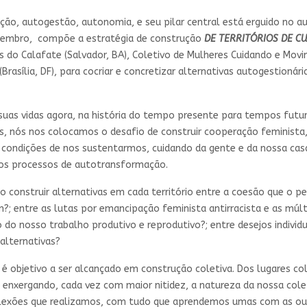
o, autogestão, autonomia, e seu pilar central está erguido no auto
zembro, compõe a estratégia de construção
DE TERRITÓRIOS DE C
 do Calafate (Salvador, BA), Coletivo de Mulheres Cuidando e Movime
rasília, DF), para cocriar e concretizar alternativas autogestionári
as vidas agora, na história do tempo presente para tempos futuro
as, nós nos colocamos o desafio de construir cooperação feminista,
res condições de nos sustentarmos, cuidando da gente e da nossa ca
os processos de autotransformação.
o construir alternativas em cada território entre a coesão que o 
m?; entre as lutas por emancipação feminista antirracista e as mú
 do nosso trabalho produtivo e reprodutivo?; entre desejos individu
alternativas?
é objetivo a ser alcançado em construção coletiva. Dos lugares col
 enxergando, cada vez com maior nitidez, a natureza da nossa colet
lexões que realizamos, com tudo que aprendemos umas com as outr