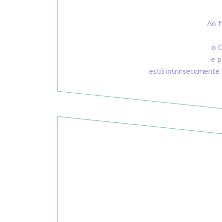
Ao f
o C
e p
está intrinsecamente 