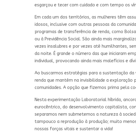
esgarçou e tecer com cuidado e com tempo os vínc
Em cada um dos territórios, as mulheres têm assum
idosos, inclusive com outras pessoas da comunida
programas de transferência de renda, como Bolsa
ou à Previdência Social. São ainda mais marginali
vezes insalubres e por vezes até humilhantes, se
da noite. É grande o número das que iniciaram em
individual, provocando ainda mais malefícios e dívi
Ao buscarmos estratégias para a sustentação da 
renda que mantém na invisibilidade a exploração p
comunidades. A opção que fizemos prima pela coop
Nesta experimentação Laboratorial híbrida, ancora
eurocêntrico, do desenvolvimento capitalista, co
separamos nem submetemos a natureza à socieda
tampouco a reprodução à produção; muito menos o 
nossas forças vitais e sustentar a vida!