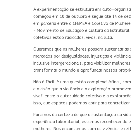
A experimentação se estrutura em auto-organizaçã
começou em 10 de outubro e segue até 14 de de
em parceria entre o CFEMEA e Coletivo de Mulheres
– Movimento de Educação e Cultura da Estrutural (B
coletivos estão radicados, vivos, na luta.
Queremos que as mulheres possam sustentar as su
marcados por desigualdades, injustiças e violênci
inclusive intergeracionais, para viabilizar melho
transformar o mundo e aprofundar nossos própri
Não é fácil, é uma questão complexa! Afinal, com
e a cisão que a violência e a exploração promove
vive?; entre o autocuidado coletivo e a exploração
isso, que espaços podemos abrir para concretizar 
Partimos da certeza de que a sustentação da vida 
experiência laboratorial, estamos reconhecendo e
mulheres. Nos encantamos com as vivências e ref