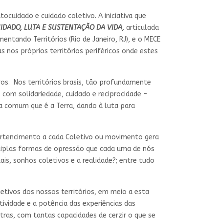
cuidado e cuidado coletivo. A iniciativa que
UIDADO, LUTA E SUSTENTAÇÃO DA VIDA,
articulada
ntando Territórios (Rio de Janeiro, RJ), e o MECE
as nos próprios territórios periféricos onde estes
s. Nos territórios brasis, tão profundamente
 com solidariedade, cuidado e reciprocidade -
sa comum que é a Terra, dando à luta para
pertencimento a cada Coletivo ou movimento gera
ltiplas formas de opressão que cada uma de nós
ais, sonhos coletivos e a realidade?; entre tudo
etivos dos nossos territórios, em meio a esta
ividade e a potência das experiências das
as, com tantas capacidades de cerzir o que se