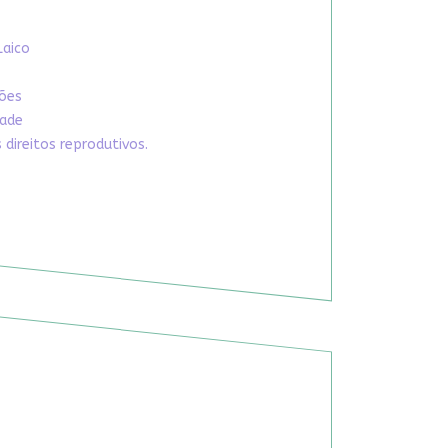
Laico
xões
dade
direitos reprodutivos.