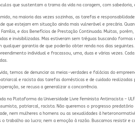
ulos que sustentam a trama da vida na coragem, com sabedoria, afi
ido, na maioria das vezes sozinhas, as tarefas e responsabilidades
de que estejam em situação ainda mais vulnerável e precária. Qua
 Família, e dos Benefícios de Prestação Continuada. Muitas, porém
zadas e invisibilizadas. Mas estiveram sem tréguas buscando formas 
m qualquer garantia de que poderão obter renda nos dias seguintes.
preendimento individual e fracassou, uma, duas e várias vezes. Ca
das.
vida, temos de denunciar as meias-verdades e falácias do empreen
atriarcal e racista das tarefas domésticas e de cuidado realizadas
eração, se recusa a generalizar a concorrência.
da na Plataforma da Universidade Livre Feminista Antirracista – UL
nsumista, patriarcal, racista. Não queremos o progresso predatório
de, nem mulheres a homens ou as sexualidades à heteronormativ
trabalho ao lucro; nem a emoção à razão. Buscamos resistir e coc